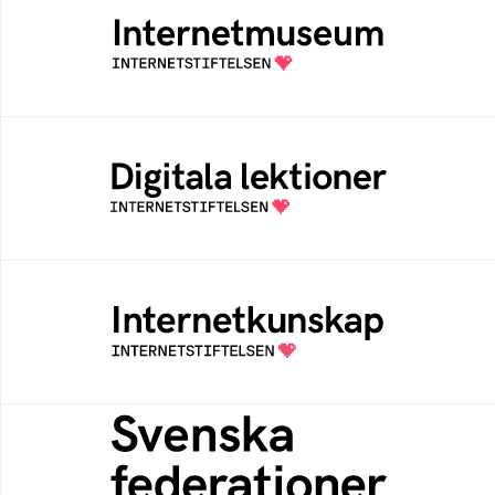
Ett digitalt museum som byggts, och kureras
av Internetstiftelsen
Digitala lektioner
Öppen digital lärresurs med färdiga lektioner
för alla stadier i grundskolan
Internetkunskap
Samlad kunskap som hjälper dig att bli en
säker och medveten internetanvändare
Svenska federationer
Grunden för medlemskap i en sektors- eller
kontextspecifik federation