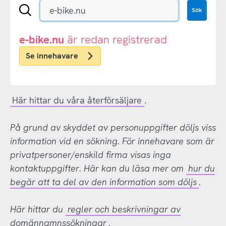
Sök
Sök
en
.se-
eller
e-bike.nu
är redan registrerad
.nu-
Se innehavare
domän
Här hittar du våra återförsäljare
.
På grund av skyddet av personuppgifter döljs viss
information vid en sökning. För innehavare som är
privatpersoner/enskild firma visas inga
kontaktuppgifter. Här kan du läsa mer om
hur du
begär att ta del av den information som döljs
.
Här hittar du
regler och beskrivningar av
domännamnssökningar
.