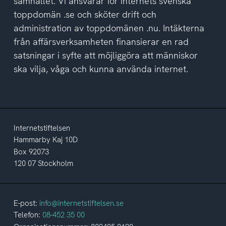
samhället. Vi ansvarar för internets svenska
toppdomän .se och sköter drift och
administration av toppdomänen .nu. Intäkterna
från affärsverksamheten finansierar en rad
satsningar i syfte att möjliggöra att människor
ska vilja, våga och kunna använda internet.
Internetstiftelsen
Hammarby Kaj 10D
Box 92073
120 07 Stockholm
E-post:
info@internetstiftelsen.se
Telefon:
08-452 35 00