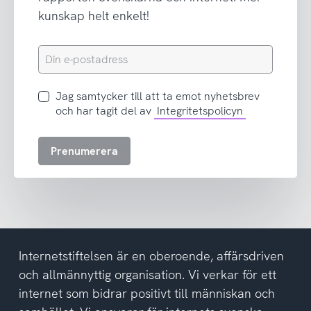
kunskap helt enkelt!
Din
e-
postadress
Jag
Jag samtycker till att ta emot nyhetsbrev
samtycker
och har tagit del av
Integritetspolicyn
till
att
Prenumerera
ta
emot
nyhetsbrev
och
har
tagit
del
Internetstiftelsen är en oberoende, affärsdriven
av
och allmännyttig organisation. Vi verkar för ett
integritetspolicyn
internet som bidrar positivt till människan och