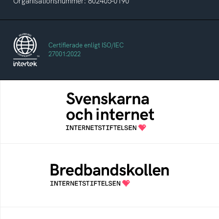
Organisationsnummer: 802405-0190
Certifierade enligt ISO/IEC
27001:2022
Svenskarna och internet
En årlig studie av svenska folkets
internetvanor
Bredbandskollen
Bredbandskollen är ett oberoende
konsumentverktyg som drivs av
Internetstiftelsen
Internetmuseum