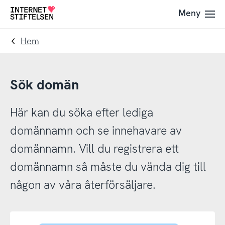
Till
Till
Meny
Till
navigering
innehåll
startsida
Hem
Sök domän
Här kan du söka efter lediga
domännamn och se innehavare av
domännamn. Vill du registrera ett
domännamn så måste du vända dig till
någon av våra återförsäljare.