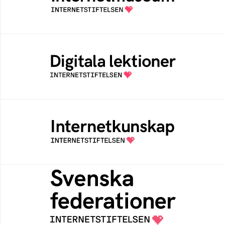
av Internetstiftelsen
Digitala lektioner
Öppen digital lärresurs med färdiga lektioner
för alla stadier i grundskolan
Internetkunskap
Samlad kunskap som hjälper dig att bli en
säker och medveten internetanvändare
Svenska federationer
Grunden för medlemskap i en sektors- eller
kontextspecifik federation