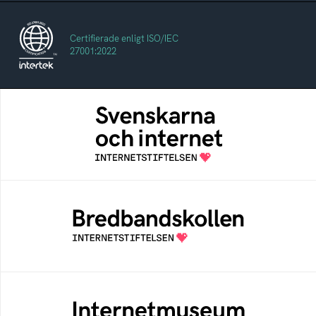
Certifierade enligt ISO/IEC
27001:2022
Svenskarna och internet
En årlig studie av svenska folkets
internetvanor
Bredbandskollen
Bredbandskollen är ett oberoende
konsumentverktyg som drivs av
Internetstiftelsen
Internetmuseum
Ett digitalt museum som byggts, och kureras