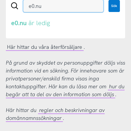
Sök
Sök
en
.se-
eller
e0.nu
är ledig
.nu-
domän
Här hittar du våra återförsäljare
.
På grund av skyddet av personuppgifter döljs viss
information vid en sökning. För innehavare som är
privatpersoner/enskild firma visas inga
kontaktuppgifter. Här kan du läsa mer om
hur du
begär att ta del av den information som döljs
.
Här hittar du
regler och beskrivningar av
domännamnssökningar
.