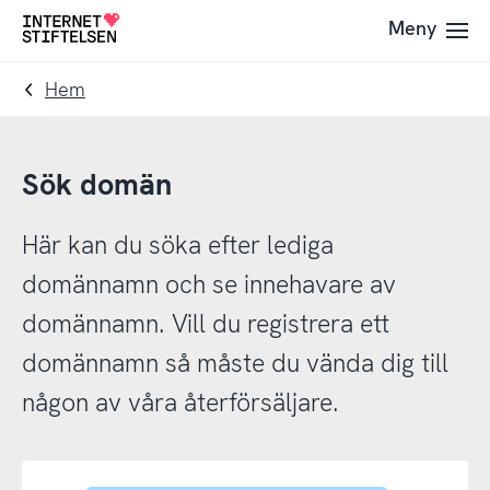
Till
Till
Meny
Till
navigering
innehåll
startsida
Hem
Sök domän
Här kan du söka efter lediga
domännamn och se innehavare av
domännamn. Vill du registrera ett
domännamn så måste du vända dig till
någon av våra återförsäljare.