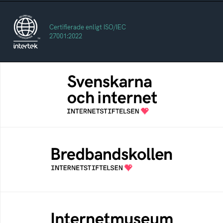
Certifierade enligt ISO/IEC
27001:2022
Svenskarna och internet
En årlig studie av svenska folkets
internetvanor
Bredbandskollen
Bredbandskollen är ett oberoende
konsumentverktyg som drivs av
Internetstiftelsen
Internetmuseum
Ett digitalt museum som byggts, och kureras