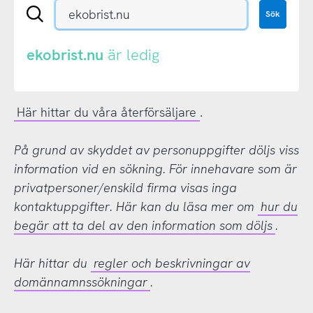
Sök
Sök
en
.se-
eller
ekobrist.nu
är ledig
.nu-
domän
Här hittar du våra återförsäljare
.
På grund av skyddet av personuppgifter döljs viss
information vid en sökning. För innehavare som är
privatpersoner/enskild firma visas inga
kontaktuppgifter. Här kan du läsa mer om
hur du
begär att ta del av den information som döljs
.
Här hittar du
regler och beskrivningar av
domännamnssökningar
.