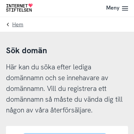
Till
Till
Meny
Till
navigering
innehåll
startsida
Hem
Sök domän
Här kan du söka efter lediga
domännamn och se innehavare av
domännamn. Vill du registrera ett
domännamn så måste du vända dig till
någon av våra återförsäljare.