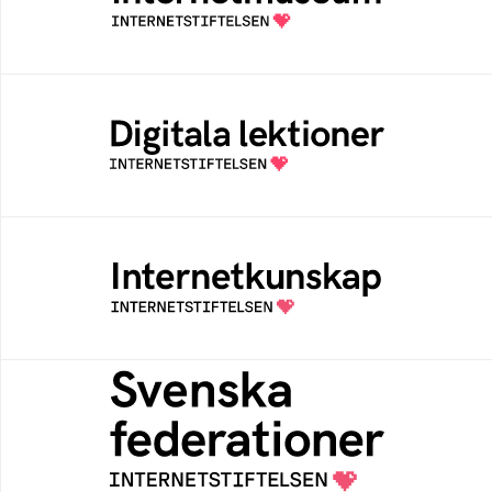
av Internetstiftelsen
Digitala lektioner
Öppen digital lärresurs med färdiga lektioner
för alla stadier i grundskolan
Internetkunskap
Samlad kunskap som hjälper dig att bli en
säker och medveten internetanvändare
Svenska federationer
Grunden för medlemskap i en sektors- eller
kontextspecifik federation