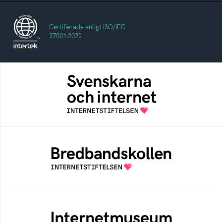
Certifierade enligt ISO/IEC
27001:2022
Svenskarna och internet
En årlig studie av svenska folkets
internetvanor
Bredbandskollen
Bredbandskollen är ett oberoende
konsumentverktyg som drivs av
Internetstiftelsen
Internetmuseum
Ett digitalt museum som byggts, och kureras