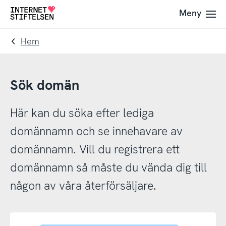
Till
Till
Meny
Till
navigering
innehåll
startsida
Hem
Sök domän
Här kan du söka efter lediga
domännamn och se innehavare av
domännamn. Vill du registrera ett
domännamn så måste du vända dig till
någon av våra återförsäljare.