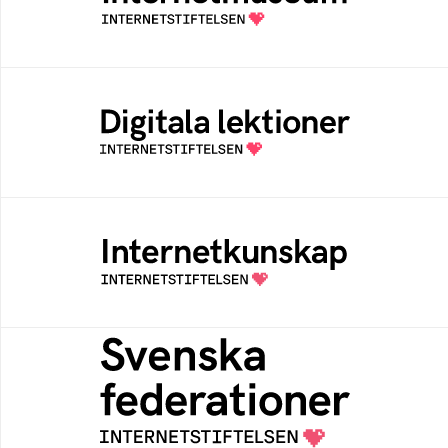
av Internetstiftelsen
Digitala lektioner
Öppen digital lärresurs med färdiga lektioner
för alla stadier i grundskolan
Internetkunskap
Samlad kunskap som hjälper dig att bli en
säker och medveten internetanvändare
Svenska federationer
Grunden för medlemskap i en sektors- eller
kontextspecifik federation