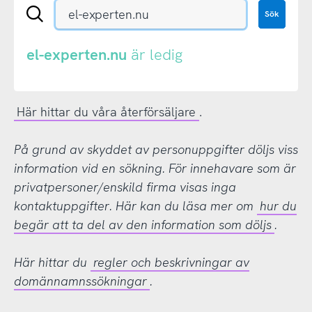
Sök
Sök
en
.se-
eller
el-experten.nu
är ledig
.nu-
domän
Här hittar du våra återförsäljare
.
På grund av skyddet av personuppgifter döljs viss
information vid en sökning. För innehavare som är
privatpersoner/enskild firma visas inga
kontaktuppgifter. Här kan du läsa mer om
hur du
begär att ta del av den information som döljs
.
Här hittar du
regler och beskrivningar av
domännamnssökningar
.