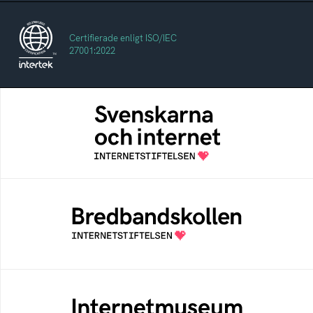
Certifierade enligt ISO/IEC
27001:2022
Svenskarna och internet
En årlig studie av svenska folkets
internetvanor
Bredbandskollen
Bredbandskollen är ett oberoende
konsumentverktyg som drivs av
Internetstiftelsen
Internetmuseum
Ett digitalt museum som byggts, och kureras