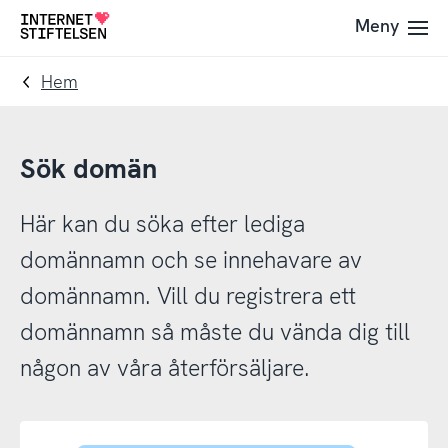
Till
Till
Meny
Till
navigering
innehåll
startsida
Hem
Sök domän
Här kan du söka efter lediga
domännamn och se innehavare av
domännamn. Vill du registrera ett
domännamn så måste du vända dig till
någon av våra återförsäljare.