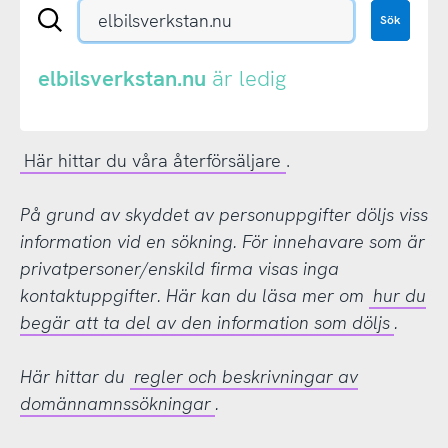
Sök
Sök
en
.se-
eller
elbilsverkstan.nu
är ledig
.nu-
domän
Här hittar du våra återförsäljare
.
På grund av skyddet av personuppgifter döljs viss
information vid en sökning. För innehavare som är
privatpersoner/enskild firma visas inga
kontaktuppgifter. Här kan du läsa mer om
hur du
begär att ta del av den information som döljs
.
Här hittar du
regler och beskrivningar av
domännamnssökningar
.