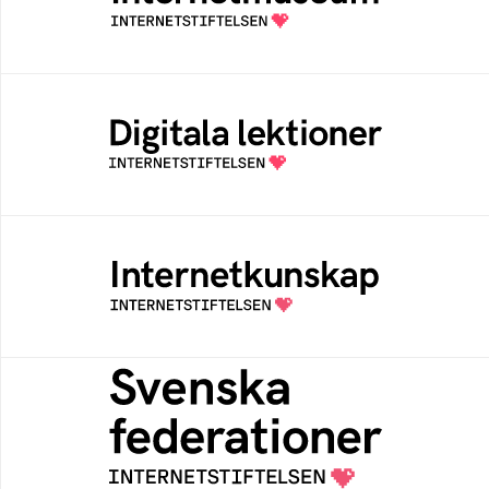
av Internetstiftelsen
Digitala lektioner
Öppen digital lärresurs med färdiga lektioner
för alla stadier i grundskolan
Internetkunskap
Samlad kunskap som hjälper dig att bli en
säker och medveten internetanvändare
Svenska federationer
Grunden för medlemskap i en sektors- eller
kontextspecifik federation