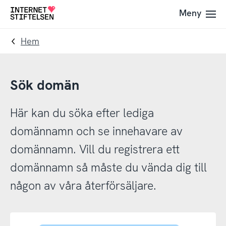
Till
Till
Meny
Till
navigering
innehåll
startsida
Hem
Sök domän
Här kan du söka efter lediga
domännamn och se innehavare av
domännamn. Vill du registrera ett
domännamn så måste du vända dig till
någon av våra återförsäljare.