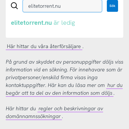
Sök
Sök
en
.se-
eller
elitetorrent.nu
är ledig
.nu-
domän
Här hittar du våra återförsäljare
.
På grund av skyddet av personuppgifter döljs viss
information vid en sökning. För innehavare som är
privatpersoner/enskild firma visas inga
kontaktuppgifter. Här kan du läsa mer om
hur du
begär att ta del av den information som döljs
.
Här hittar du
regler och beskrivningar av
domännamnssökningar
.