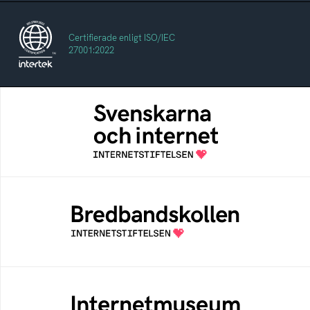
Certifierade enligt ISO/IEC
27001:2022
Svenskarna och internet
En årlig studie av svenska folkets
internetvanor
Bredbandskollen
Bredbandskollen är ett oberoende
konsumentverktyg som drivs av
Internetstiftelsen
Internetmuseum
Ett digitalt museum som byggts, och kureras