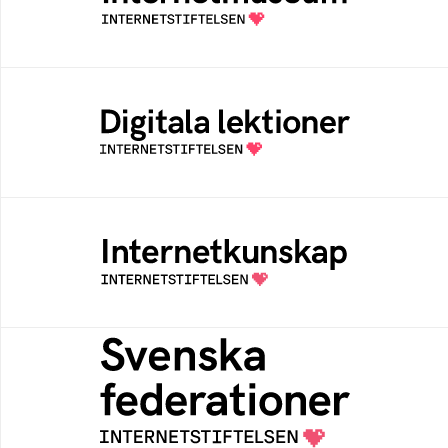
av Internetstiftelsen
Digitala lektioner
Öppen digital lärresurs med färdiga lektioner
för alla stadier i grundskolan
Internetkunskap
Samlad kunskap som hjälper dig att bli en
säker och medveten internetanvändare
Svenska federationer
Grunden för medlemskap i en sektors- eller
kontextspecifik federation