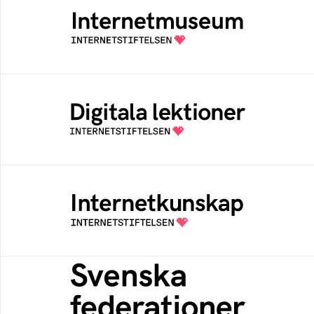
Ett digitalt museum som byggts, och kureras
av Internetstiftelsen
Digitala lektioner
Öppen digital lärresurs med färdiga lektioner
för alla stadier i grundskolan
Internetkunskap
Samlad kunskap som hjälper dig att bli en
säker och medveten internetanvändare
Svenska federationer
Grunden för medlemskap i en sektors- eller
kontextspecifik federation