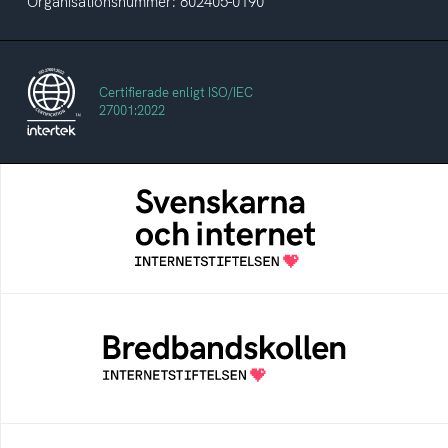
Organisationsnummer: 802405-0190
Certifierade enligt ISO/IEC
27001:2022
Svenskarna och internet
En årlig studie av svenska folkets
internetvanor
Bredbandskollen
Bredbandskollen är ett oberoende
konsumentverktyg som drivs av
Internetstiftelsen
Internetmuseum