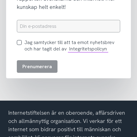
kunskap helt enkelt!
Din
e-
postadress
Jag
Jag samtycker till att ta emot nyhetsbrev
samtycker
och har tagit del av
Integritetspolicyn
till
att
Prenumerera
ta
emot
nyhetsbrev
och
har
tagit
del
Internetstiftelsen är en oberoende, affärsdriven
av
och allmännyttig organisation. Vi verkar för ett
integritetspolicyn
internet som bidrar positivt till människan och