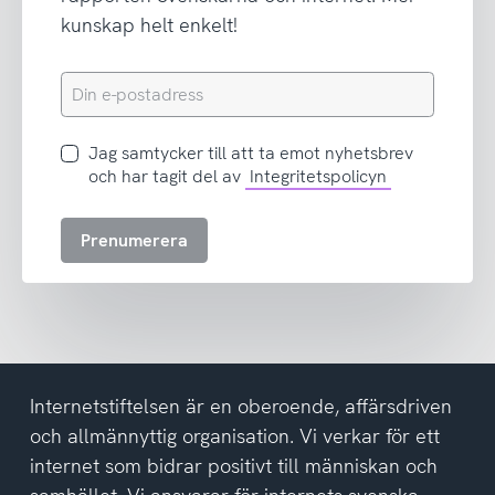
kunskap helt enkelt!
Din
e-
postadress
Jag
Jag samtycker till att ta emot nyhetsbrev
samtycker
och har tagit del av
Integritetspolicyn
till
att
Prenumerera
ta
emot
nyhetsbrev
och
har
tagit
del
Internetstiftelsen är en oberoende, affärsdriven
av
och allmännyttig organisation. Vi verkar för ett
integritetspolicyn
internet som bidrar positivt till människan och