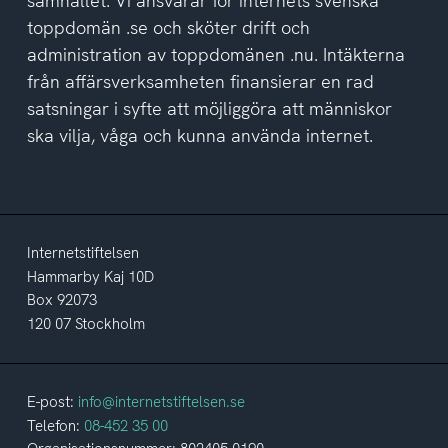
samhället. Vi ansvarar för internets svenska
toppdomän .se och sköter drift och
administration av toppdomänen .nu. Intäkterna
från affärsverksamheten finansierar en rad
satsningar i syfte att möjliggöra att människor
ska vilja, våga och kunna använda internet.
Internetstiftelsen
Hammarby Kaj 10D
Box 92073
120 07 Stockholm
E-post:
info@internetstiftelsen.se
Telefon:
08-452 35 00