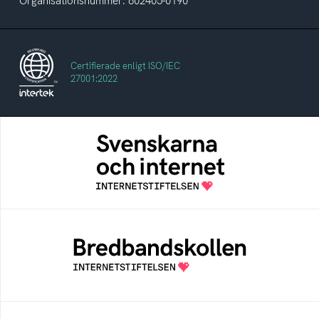
Organisationsnummer: 802405-0190
Certifierade enligt ISO/IEC
27001:2022
Svenskarna och internet
En årlig studie av svenska folkets
internetvanor
Bredbandskollen
Bredbandskollen är ett oberoende
konsumentverktyg som drivs av
Internetstiftelsen
Internetmuseum