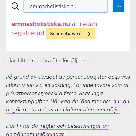
Sök
Sök
en
.se-
eller
emmasholistiska.nu
är redan
.nu-
registrerad
Se innehavare
domän
Här hittar du våra återförsäljare
.
På grund av skyddet av personuppgifter döljs viss
information vid en sökning. För innehavare som är
privatpersoner/enskild firma visas inga
kontaktuppgifter. Här kan du läsa mer om
hur du
begär att ta del av den information som döljs
.
Här hittar du
regler och beskrivningar av
domännamnssökningar
.