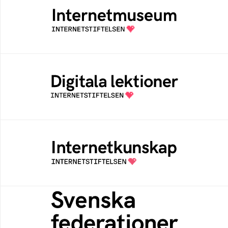
Ett digitalt museum som byggts, och kureras
av Internetstiftelsen
Digitala lektioner
Öppen digital lärresurs med färdiga lektioner
för alla stadier i grundskolan
Internetkunskap
Samlad kunskap som hjälper dig att bli en
säker och medveten internetanvändare
Svenska federationer
Grunden för medlemskap i en sektors- eller
kontextspecifik federation