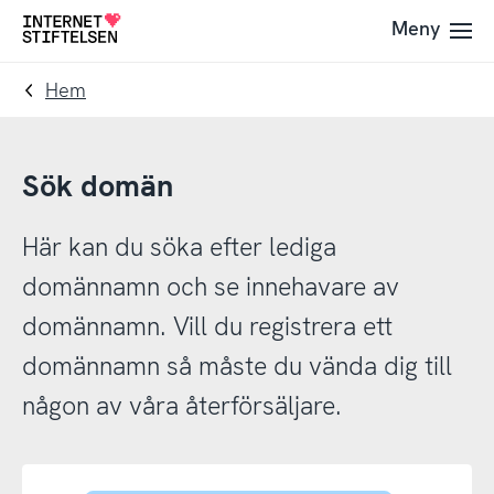
Till
Till
Meny
Till
navigering
innehåll
startsida
Hem
Sök domän
Här kan du söka efter lediga
domännamn och se innehavare av
domännamn. Vill du registrera ett
domännamn så måste du vända dig till
någon av våra återförsäljare.