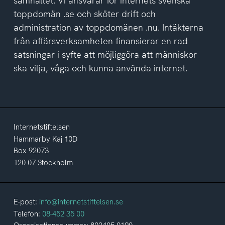
samhället. Vi ansvarar för internets svenska
toppdomän .se och sköter drift och
administration av toppdomänen .nu. Intäkterna
från affärsverksamheten finansierar en rad
satsningar i syfte att möjliggöra att människor
ska vilja, våga och kunna använda internet.
Internetstiftelsen
Hammarby Kaj 10D
Box 92073
120 07 Stockholm
E-post:
info@internetstiftelsen.se
Telefon:
08-452 35 00