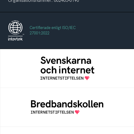
Organisationsnummer: 802405-0190
Certifierade enligt ISO/IEC
27001:2022
Svenskarna och internet
En årlig studie av svenska folkets
internetvanor
Bredbandskollen
Bredbandskollen är ett oberoende
konsumentverktyg som drivs av
Internetstiftelsen
Internetmuseum