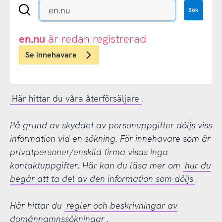
Sök
Sök
en
.se-
eller
en.nu
är redan registrerad
.nu-
Se innehavare
domän
Här hittar du våra återförsäljare
.
På grund av skyddet av personuppgifter döljs viss
information vid en sökning. För innehavare som är
privatpersoner/enskild firma visas inga
kontaktuppgifter. Här kan du läsa mer om
hur du
begär att ta del av den information som döljs
.
Här hittar du
regler och beskrivningar av
domännamnssökningar
.