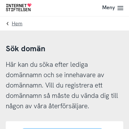
Till
Till
Meny
Till
navigering
innehåll
startsida
Hem
Sök domän
Här kan du söka efter lediga
domännamn och se innehavare av
domännamn. Vill du registrera ett
domännamn så måste du vända dig till
någon av våra återförsäljare.