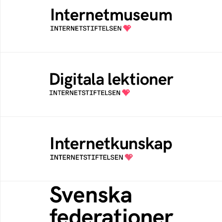
Ett digitalt museum som byggts, och kureras
av Internetstiftelsen
Digitala lektioner
Öppen digital lärresurs med färdiga lektioner
för alla stadier i grundskolan
Internetkunskap
Samlad kunskap som hjälper dig att bli en
säker och medveten internetanvändare
Svenska federationer
Grunden för medlemskap i en sektors- eller
kontextspecifik federation