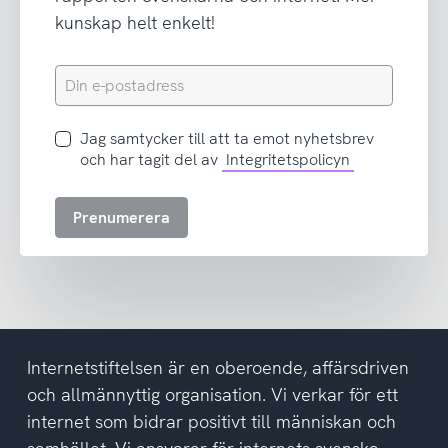
kunskap helt enkelt!
Din
e-
postadress
Jag
Jag samtycker till att ta emot nyhetsbrev
samtycker
och har tagit del av
Integritetspolicyn
till
att
Prenumerera
ta
emot
nyhetsbrev
och
har
tagit
del
Internetstiftelsen är en oberoende, affärsdriven
av
och allmännyttig organisation. Vi verkar för ett
integritetspolicyn
internet som bidrar positivt till människan och