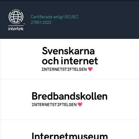
Certifierade enligt ISO/IEC
27001:2022
Svenskarna och internet
En årlig studie av svenska folkets
internetvanor
Bredbandskollen
Bredbandskollen är ett oberoende
konsumentverktyg som drivs av
Internetstiftelsen
Internetmuseum
Ett digitalt museum som byggts, och kureras