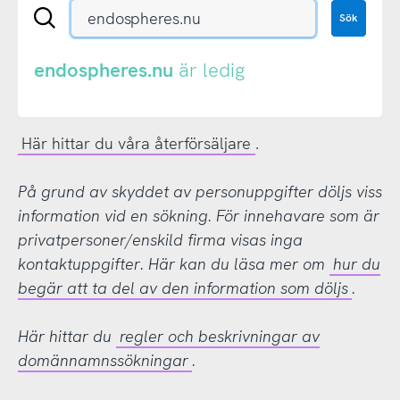
Sök
Sök
en
.se-
eller
endospheres.nu
är ledig
.nu-
domän
Här hittar du våra återförsäljare
.
På grund av skyddet av personuppgifter döljs viss
information vid en sökning. För innehavare som är
privatpersoner/enskild firma visas inga
kontaktuppgifter. Här kan du läsa mer om
hur du
begär att ta del av den information som döljs
.
Här hittar du
regler och beskrivningar av
domännamnssökningar
.