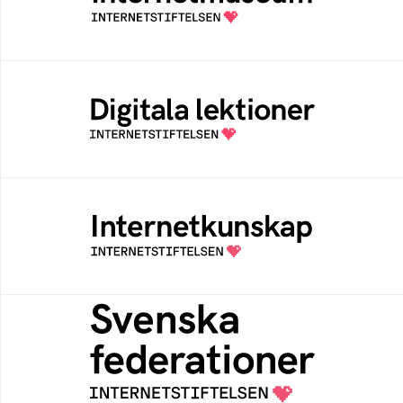
av Internetstiftelsen
Digitala lektioner
Öppen digital lärresurs med färdiga lektioner
för alla stadier i grundskolan
Internetkunskap
Samlad kunskap som hjälper dig att bli en
säker och medveten internetanvändare
Svenska federationer
Grunden för medlemskap i en sektors- eller
kontextspecifik federation