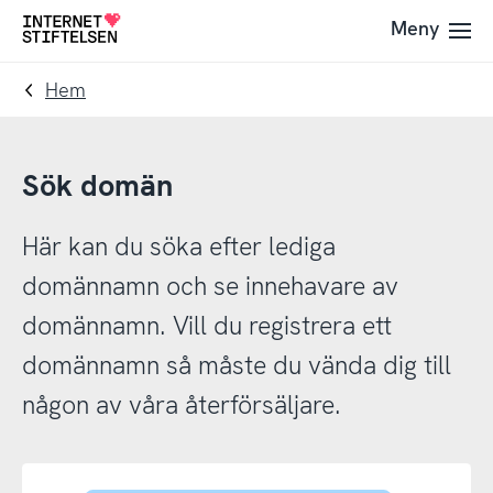
Till
Till
Meny
Till
navigering
innehåll
startsida
Hem
Sök domän
Här kan du söka efter lediga
domännamn och se innehavare av
domännamn. Vill du registrera ett
domännamn så måste du vända dig till
någon av våra återförsäljare.