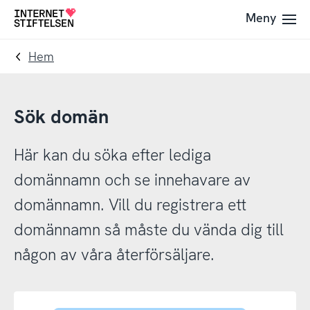
Till
Till
Meny
Till
navigering
innehåll
startsida
Hem
Sök domän
Här kan du söka efter lediga
domännamn och se innehavare av
domännamn. Vill du registrera ett
domännamn så måste du vända dig till
någon av våra återförsäljare.