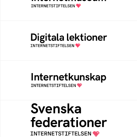
av Internetstiftelsen
Digitala lektioner
Öppen digital lärresurs med färdiga lektioner
för alla stadier i grundskolan
Internetkunskap
Samlad kunskap som hjälper dig att bli en
säker och medveten internetanvändare
Svenska federationer
Grunden för medlemskap i en sektors- eller
kontextspecifik federation