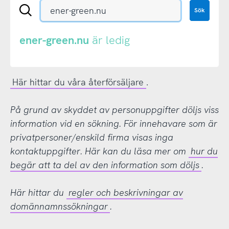
Sök
Sök
en
.se-
eller
ener-green.nu
är ledig
.nu-
domän
Här hittar du våra återförsäljare
.
På grund av skyddet av personuppgifter döljs viss
information vid en sökning. För innehavare som är
privatpersoner/enskild firma visas inga
kontaktuppgifter. Här kan du läsa mer om
hur du
begär att ta del av den information som döljs
.
Här hittar du
regler och beskrivningar av
domännamnssökningar
.