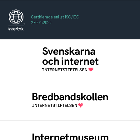
Certifierade enligt ISO/IEC
27001:2022
Svenskarna och internet
En årlig studie av svenska folkets
internetvanor
Bredbandskollen
Bredbandskollen är ett oberoende
konsumentverktyg som drivs av
Internetstiftelsen
Internetmuseum
Ett digitalt museum som byggts, och kureras