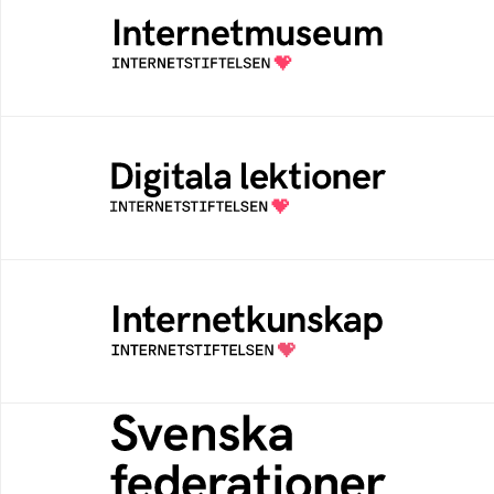
Ett digitalt museum som byggts, och kureras
av Internetstiftelsen
Digitala lektioner
Öppen digital lärresurs med färdiga lektioner
för alla stadier i grundskolan
Internetkunskap
Samlad kunskap som hjälper dig att bli en
säker och medveten internetanvändare
Svenska federationer
Grunden för medlemskap i en sektors- eller
kontextspecifik federation