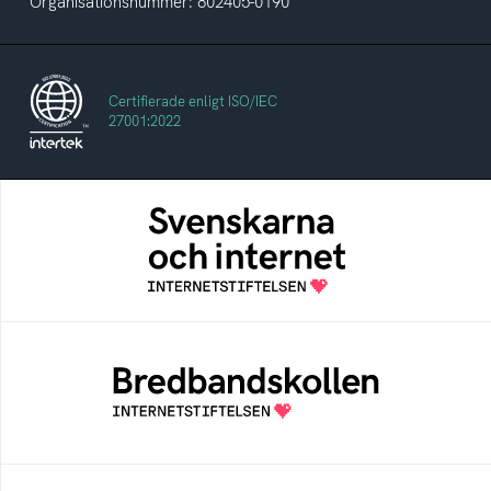
Organisationsnummer: 802405-0190
Certifierade enligt ISO/IEC
27001:2022
Svenskarna och internet
En årlig studie av svenska folkets
internetvanor
Bredbandskollen
Bredbandskollen är ett oberoende
konsumentverktyg som drivs av
Internetstiftelsen
Internetmuseum