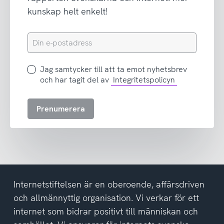
kunskap helt enkelt!
Din
e-
postadress
Jag
Jag samtycker till att ta emot nyhetsbrev
samtycker
och har tagit del av
Integritetspolicyn
till
att
Prenumerera
ta
emot
nyhetsbrev
och
har
tagit
del
Internetstiftelsen är en oberoende, affärsdriven
av
och allmännyttig organisation. Vi verkar för ett
integritetspolicyn
internet som bidrar positivt till människan och