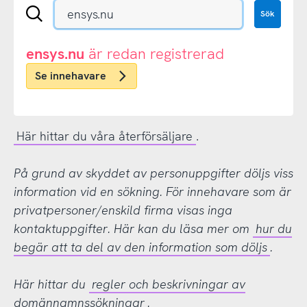
Sök
Sök
en
.se-
eller
ensys.nu
är redan registrerad
.nu-
Se innehavare
domän
Här hittar du våra återförsäljare
.
På grund av skyddet av personuppgifter döljs viss
information vid en sökning. För innehavare som är
privatpersoner/enskild firma visas inga
kontaktuppgifter. Här kan du läsa mer om
hur du
begär att ta del av den information som döljs
.
Här hittar du
regler och beskrivningar av
domännamnssökningar
.