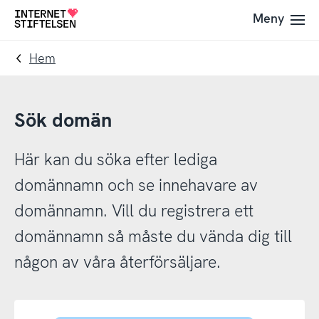
Till
Till
Meny
Till
navigering
innehåll
startsida
Hem
Sök domän
Här kan du söka efter lediga
domännamn och se innehavare av
domännamn. Vill du registrera ett
domännamn så måste du vända dig till
någon av våra återförsäljare.