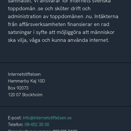
samhället. Vi ansvarar för internets svenska
toppdomän .se och sköter drift och
administration av toppdomänen .nu. Intäkterna
från affärsverksamheten finansierar en rad
satsningar i syfte att möjliggöra att människor
ska vilja, våga och kunna använda internet.
Internetstiftelsen
Hammarby Kaj 10D
Box 92073
120 07 Stockholm
E-post:
info@internetstiftelsen.se
Telefon:
08-452 35 00