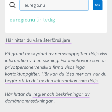
Sök
Sök
en
.se-
eller
euregio.nu
är ledig
.nu-
domän
Här hittar du våra återförsäljare
.
På grund av skyddet av personuppgifter döljs viss
information vid en sökning. För innehavare som är
privatpersoner/enskild firma visas inga
kontaktuppgifter. Här kan du läsa mer om
hur du
begär att ta del av den information som döljs
.
Här hittar du
regler och beskrivningar av
domännamnssökningar
.