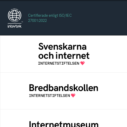
Certifierade enligt ISO/IEC
27001:2022
Svenskarna och internet
En årlig studie av svenska folkets
internetvanor
Bredbandskollen
Bredbandskollen är ett oberoende
konsumentverktyg som drivs av
Internetstiftelsen
Internetmuseum
Ett digitalt museum som byggts, och kureras