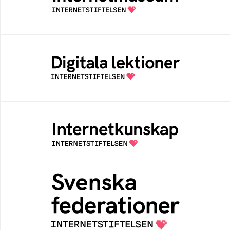
av Internetstiftelsen
Digitala lektioner
Öppen digital lärresurs med färdiga lektioner
för alla stadier i grundskolan
Internetkunskap
Samlad kunskap som hjälper dig att bli en
säker och medveten internetanvändare
Svenska federationer
Grunden för medlemskap i en sektors- eller
kontextspecifik federation