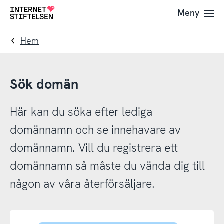
Till
Till
Meny
Till
navigering
innehåll
startsida
Hem
Sök domän
Här kan du söka efter lediga
domännamn och se innehavare av
domännamn. Vill du registrera ett
domännamn så måste du vända dig till
någon av våra återförsäljare.