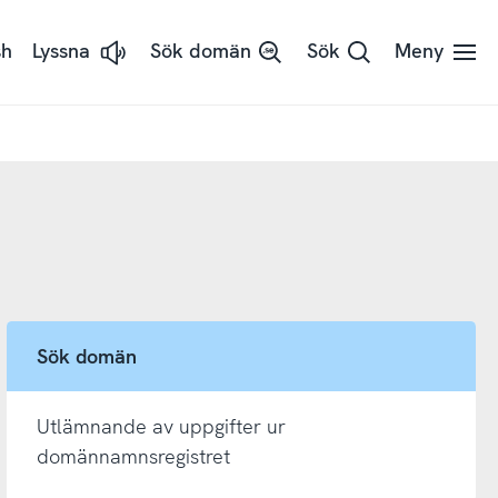
sh
Lyssna
Sök domän
Sök
Meny
Lyssna
på
sidans
text
med
ReadSpeaker
Sök domän
Utlämnande av uppgifter ur
domännamnsregistret