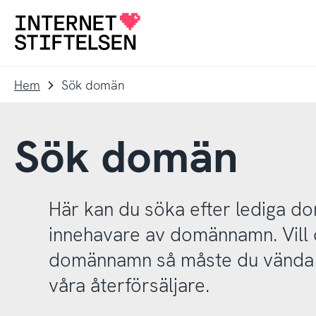
Till
Till
navigering
innehåll
Till
startsida
Hem
Sök domän
Sök domän
Här kan du söka efter lediga 
innehavare av domännamn. Vill d
domännamn så måste du vända d
våra återförsäljare.