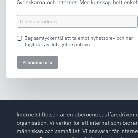
Svenskarna och internet. Mer kunskap helt enkelt
Din
e-
postadress
Jag
Jag samtycker till att ta emot nyhetsbrev och har
samtycker
tagit del av
Integritetspolicyn
till
att
Prenumerera
ta
emot
nyhetsbrev
och
har
tagit
del
Internetstiftelsen är en oberoende, affärsdriven 
av
integritetspolicyn
organisation. Vi verkar för ett internet som bidrar p
människan och samhället. Vi ansvarar för intern