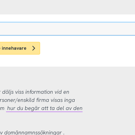
e innehavare
öljs viss information vid en
rsoner/enskild firma visas inga
 om
hur du begär att ta del av den
 av domännamnssökningar
.