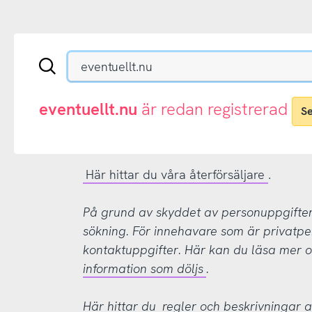
Sök
en
.se-
eller
eventuellt.nu
är redan registrerad
S
.nu-
domän
Här hittar du våra återförsäljare
.
På grund av skyddet av personuppgifter d
sökning. För innehavare som är privatpe
kontaktuppgifter. Här kan du läsa mer
information som döljs
.
Här hittar du
regler och beskrivningar