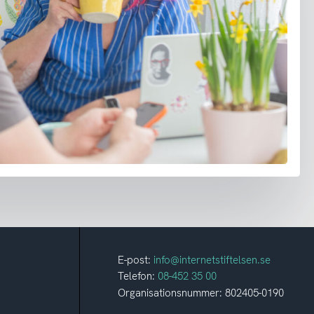
E-post:
info@internetstiftelsen.se
Telefon:
08-452 35 00
Organisationsnummer: 802405-0190