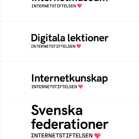
av Internetstiftelsen
Digitala lektioner
Öppen digital lärresurs med färdiga lektioner
för alla stadier i grundskolan
Internetkunskap
Samlad kunskap som hjälper dig att bli en
säker och medveten internetanvändare
Svenska federationer
Grunden för medlemskap i en sektors- eller
kontextspecifik federation