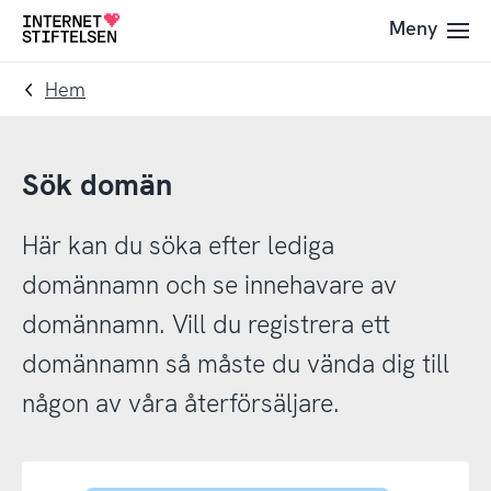
Till
Till
Meny
Till
navigering
innehåll
startsida
Hem
Sök domän
Här kan du söka efter lediga
domännamn och se innehavare av
domännamn. Vill du registrera ett
domännamn så måste du vända dig till
någon av våra återförsäljare.