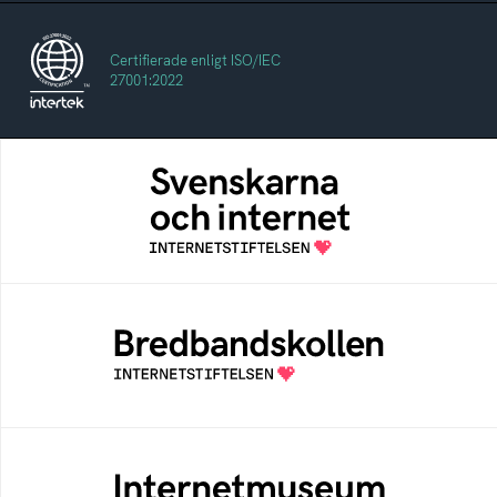
Certifierade enligt ISO/IEC
27001:2022
Svenskarna och internet
En årlig studie av svenska folkets
internetvanor
Bredbandskollen
Bredbandskollen är ett oberoende
konsumentverktyg som drivs av
Internetstiftelsen
Internetmuseum
Ett digitalt museum som byggts, och kureras