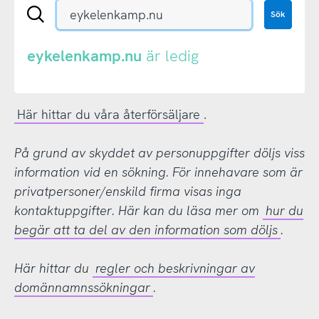
Sök
Sök
en
.se-
eller
eykelenkamp.nu
är ledig
.nu-
domän
Här hittar du våra återförsäljare
.
På grund av skyddet av personuppgifter döljs viss
information vid en sökning. För innehavare som är
privatpersoner/enskild firma visas inga
kontaktuppgifter. Här kan du läsa mer om
hur du
begär att ta del av den information som döljs
.
Här hittar du
regler och beskrivningar av
domännamnssökningar
.