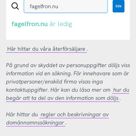
Sök
Sök
en
.se-
eller
fagelfron.nu
är ledig
.nu-
domän
Här hittar du våra återförsäljare
.
På grund av skyddet av personuppgifter döljs viss
information vid en sökning. För innehavare som är
privatpersoner/enskild firma visas inga
kontaktuppgifter. Här kan du läsa mer om
hur du
begär att ta del av den information som döljs
.
Här hittar du
regler och beskrivningar av
domännamnssökningar
.