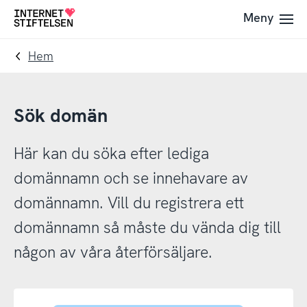
Till
Till
Meny
Till
navigering
innehåll
startsida
Hem
Sök domän
Här kan du söka efter lediga
domännamn och se innehavare av
domännamn. Vill du registrera ett
domännamn så måste du vända dig till
någon av våra återförsäljare.