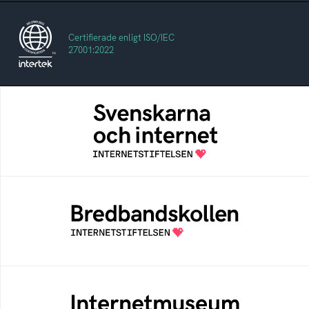
Certifierade enligt ISO/IEC
27001:2022
Svenskarna och internet
En årlig studie av svenska folkets
internetvanor
Bredbandskollen
Bredbandskollen är ett oberoende
konsumentverktyg som drivs av
Internetstiftelsen
Internetmuseum
Ett digitalt museum som byggts, och kureras