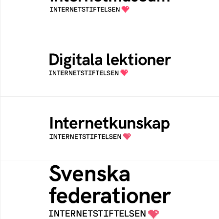
av Internetstiftelsen
Digitala lektioner
Öppen digital lärresurs med färdiga lektioner
för alla stadier i grundskolan
Internetkunskap
Samlad kunskap som hjälper dig att bli en
säker och medveten internetanvändare
Svenska federationer
Grunden för medlemskap i en sektors- eller
kontextspecifik federation