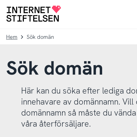
Till
Till
navigering
innehåll
Till
startsida
Hem
Sök domän
Sök domän
Här kan du söka efter lediga 
innehavare av domännamn. Vill d
domännamn så måste du vända d
våra återförsäljare.