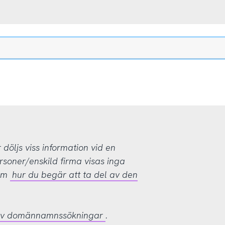
öljs viss information vid en
rsoner/enskild firma visas inga
 om
hur du begär att ta del av den
 av domännamnssökningar
.