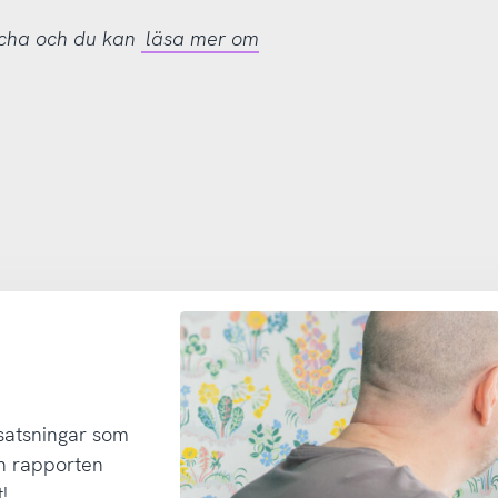
tcha och du kan
läsa mer om
 satsningar som
h rapporten
!