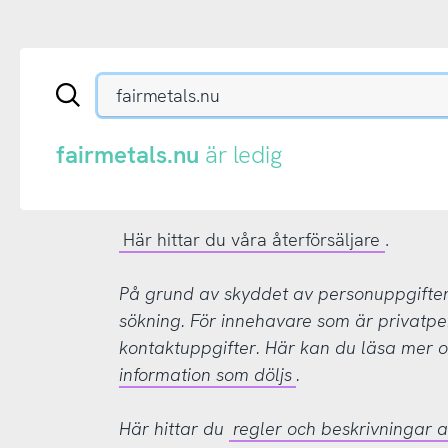
Sök
en
.se-
eller
fairmetals.nu
är ledig
.nu-
domän
Här hittar du våra återförsäljare
.
På grund av skyddet av personuppgifter d
sökning. För innehavare som är privatpe
kontaktuppgifter. Här kan du läsa mer
information som döljs
.
Här hittar du
regler och beskrivningar