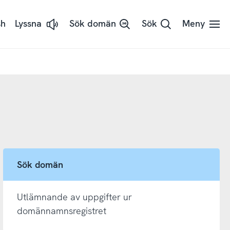
sh
Lyssna
Sök domän
Sök
Meny
Lyssna
på
sidans
text
med
ReadSpeaker
Sök domän
Utlämnande av uppgifter ur
domännamnsregistret