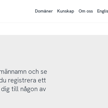
Domäner
Kunskap
Om oss
Engli
domännamn och se
u registrera ett
ig till någon av