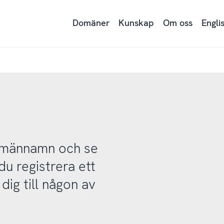
Domäner
Kunskap
Om oss
Engli
domännamn och se
u registrera ett
ig till någon av