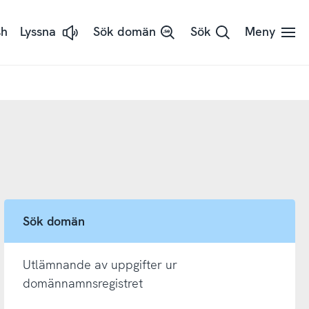
sh
Lyssna
Sök domän
Sök
Meny
Lyssna
på
sidans
text
med
ReadSpeaker
Sök domän
Utlämnande av uppgifter ur
domännamnsregistret