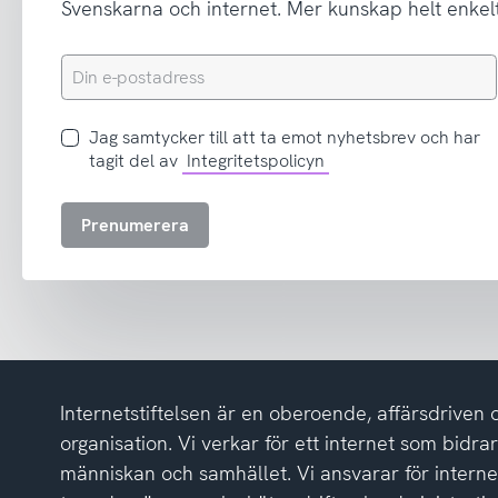
Svenskarna och internet. Mer kunskap helt enkelt
Din
e-
postadress
Jag
Jag samtycker till att ta emot nyhetsbrev och har
samtycker
tagit del av
Integritetspolicyn
till
att
Prenumerera
ta
emot
nyhetsbrev
och
har
tagit
del
Internetstiftelsen är en oberoende, affärsdriven 
av
integritetspolicyn
organisation. Vi verkar för ett internet som bidrar p
människan och samhället. Vi ansvarar för intern