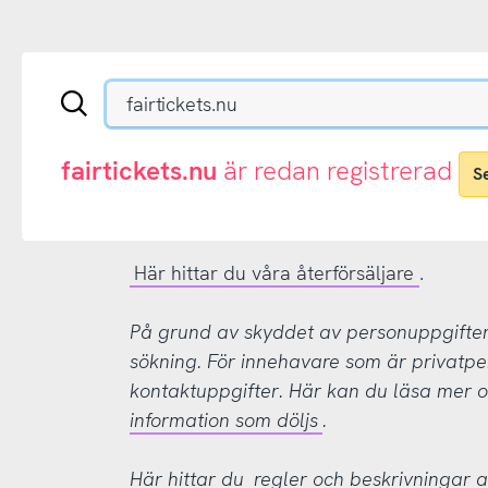
Sök
en
.se-
eller
fairtickets.nu
är redan registrerad
S
.nu-
domän
Här hittar du våra återförsäljare
.
På grund av skyddet av personuppgifter d
sökning. För innehavare som är privatpe
kontaktuppgifter. Här kan du läsa mer
information som döljs
.
Här hittar du
regler och beskrivningar