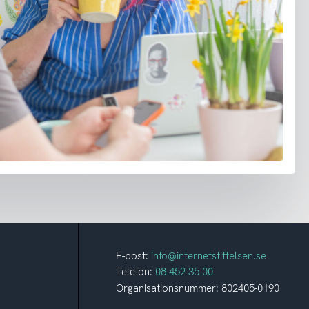
E-post:
info@internetstiftelsen.se
Telefon:
08-452 35 00
Organisationsnummer: 802405-0190