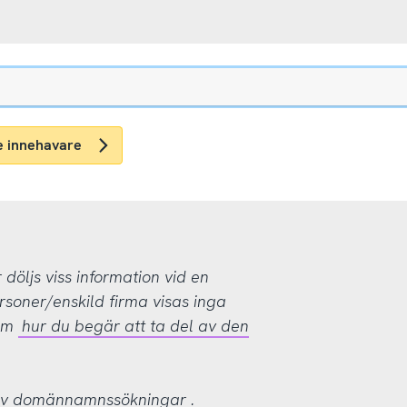
e innehavare
öljs viss information vid en
rsoner/enskild firma visas inga
 om
hur du begär att ta del av den
 av domännamnssökningar
.