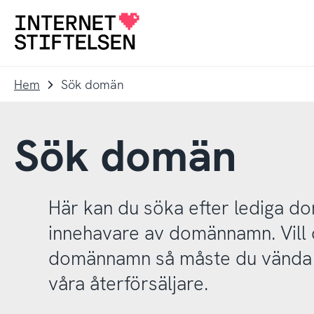
Till
Till
navigering
innehåll
Till
startsida
Hem
Sök domän
Sök domän
Här kan du söka efter lediga 
innehavare av domännamn. Vill d
domännamn så måste du vända d
våra återförsäljare.