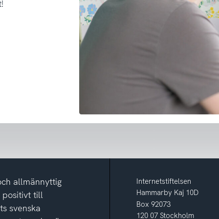
!
och allmännyttig
Internetstiftelsen
Hammarby Kaj 10D
ositivt till
Box 92073
ets svenska
120 07 Stockholm