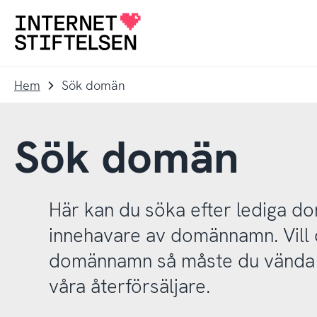
Till
Till
navigering
innehåll
Till
startsida
Hem
Sök domän
Sök domän
Här kan du söka efter lediga 
innehavare av domännamn. Vill d
domännamn så måste du vända d
våra återförsäljare.