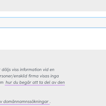
öljs viss information vid en
rsoner/enskild firma visas inga
 om
hur du begär att ta del av den
 av domännamnssökningar
.