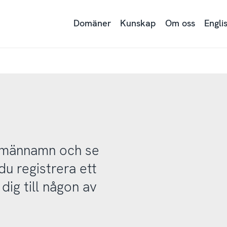
Domäner
Kunskap
Om oss
Engli
domännamn och se
u registrera ett
ig till någon av