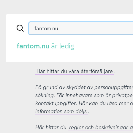
Sök
en
.se-
eller
fantom.nu
är ledig
.nu-
domän
Här hittar du våra återförsäljare
.
På grund av skyddet av personuppgifter d
sökning. För innehavare som är privatpe
kontaktuppgifter. Här kan du läsa mer
information som döljs
.
Här hittar du
regler och beskrivningar