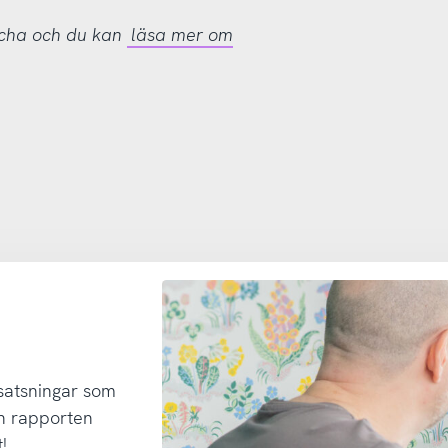
tcha och du kan
läsa mer om
 satsningar som
h rapporten
!