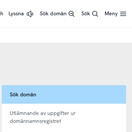
sh
Lyssna
Sök domän
Sök
Meny
Lyssna
på
sidans
text
med
ReadSpeaker
Sök domän
Utlämnande av uppgifter ur
domännamnsregistret