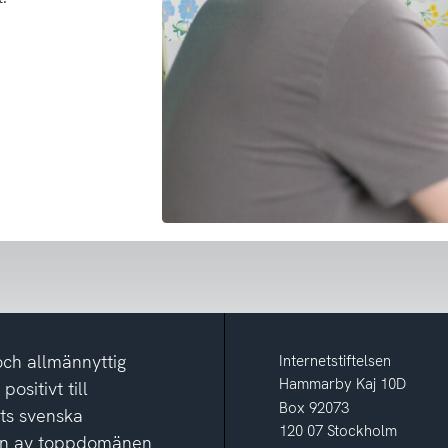
och allmännyttig
Internetstiftelsen
Hammarby Kaj 10D
ositivt till
Box 92073
ets svenska
120 07 Stockholm
ion av toppdomänen