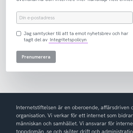
Din
e-
postadress
Jag
Jag samtycker till att ta emot nyhetsbrev och har
samtycker
tagit del av
Integritetspolicyn
till
att
Prenumerera
ta
emot
nyhetsbrev
och
har
tagit
del
Internetstiftelsen är en oberoende, affärsdriven 
av
integritetspolicyn
organisation. Vi verkar för ett internet som bidrar p
människan och samhället. Vi ansvarar för intern
toppdomän .se och sköter drift och administrat