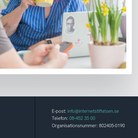
E-post:
info@internetstiftelsen.se
Telefon:
08-452 35 00
Organisationsnummer: 802405-0190