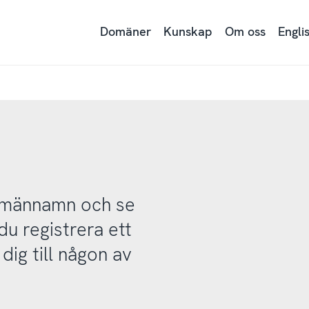
Domäner
Kunskap
Om oss
Engli
domännamn och se
u registrera ett
ig till någon av