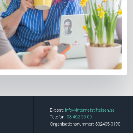
E-post:
info@internetstiftelsen.se
Telefon:
08-452 35 00
Organisationsnummer: 802405-0190