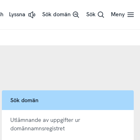
sh
Lyssna
Sök domän
Sök
Meny
Lyssna
på
sidans
text
med
ReadSpeaker
Sök domän
Utlämnande av uppgifter ur
domännamnsregistret