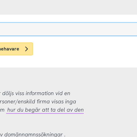
nehavare
öljs viss information vid en
rsoner/enskild firma visas inga
 om
hur du begär att ta del av den
 av domännamnssökningar
.