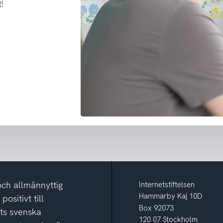
!
och allmännyttig
Internetstiftelsen
Hammarby Kaj 10D
ositivt till
Box 92073
ets svenska
120 07 Stockholm