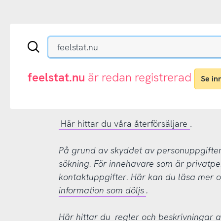
Sök
en
.se-
eller
feelstat.nu
är redan registrerad
Se in
.nu-
domän
Här hittar du våra återförsäljare
.
På grund av skyddet av personuppgifter d
sökning. För innehavare som är privatpe
kontaktuppgifter. Här kan du läsa mer
information som döljs
.
Här hittar du
regler och beskrivningar