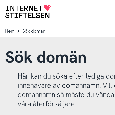
Till
Till
navigering
innehåll
Till
startsida
Hem
Sök domän
Sök domän
Här kan du söka efter lediga 
innehavare av domännamn. Vill d
domännamn så måste du vända d
våra återförsäljare.