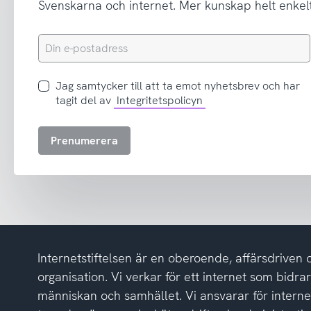
Svenskarna och internet. Mer kunskap helt enkelt
Din
e-
postadress
Jag
Jag samtycker till att ta emot nyhetsbrev och har
samtycker
tagit del av
Integritetspolicyn
till
att
Prenumerera
ta
emot
nyhetsbrev
och
har
tagit
del
Internetstiftelsen är en oberoende, affärsdriven 
av
integritetspolicyn
organisation. Vi verkar för ett internet som bidrar p
människan och samhället. Vi ansvarar för intern