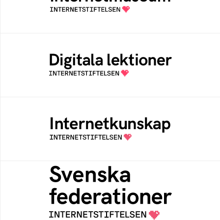
av Internetstiftelsen
Digitala lektioner
Öppen digital lärresurs med färdiga lektioner
för alla stadier i grundskolan
Internetkunskap
Samlad kunskap som hjälper dig att bli en
säker och medveten internetanvändare
Svenska federationer
Grunden för medlemskap i en sektors- eller
kontextspecifik federation