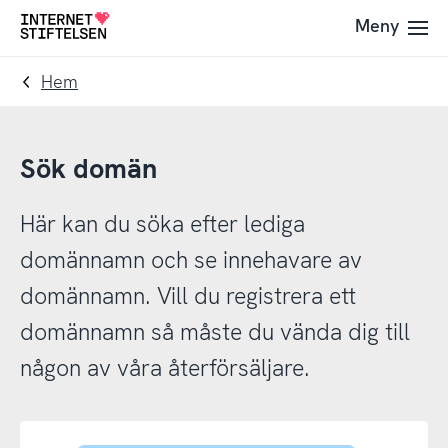
Till
Till
Meny
Till
navigering
innehåll
startsida
Hem
Sök domän
Här kan du söka efter lediga
domännamn och se innehavare av
domännamn. Vill du registrera ett
domännamn så måste du vända dig till
någon av våra återförsäljare.