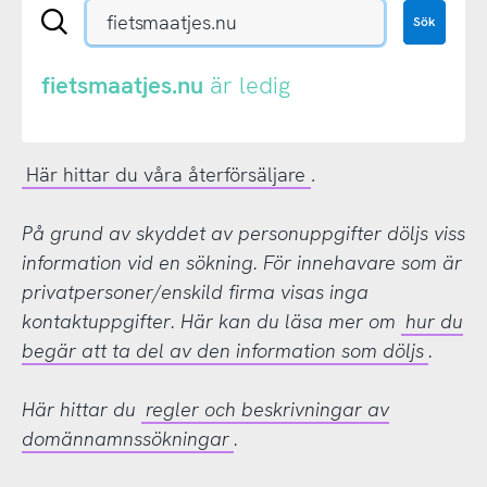
Sök
Sök
en
.se-
eller
fietsmaatjes.nu
är ledig
.nu-
domän
Här hittar du våra återförsäljare
.
På grund av skyddet av personuppgifter döljs viss
information vid en sökning. För innehavare som är
privatpersoner/enskild firma visas inga
kontaktuppgifter. Här kan du läsa mer om
hur du
begär att ta del av den information som döljs
.
Här hittar du
regler och beskrivningar av
domännamnssökningar
.