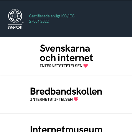
Certifierade enligt ISO/IEC
27001:2022
Svenskarna och internet
En årlig studie av svenska folkets
internetvanor
Bredbandskollen
Bredbandskollen är ett oberoende
konsumentverktyg som drivs av
Internetstiftelsen
Internetmuseum
Ett digitalt museum som byggts, och kureras