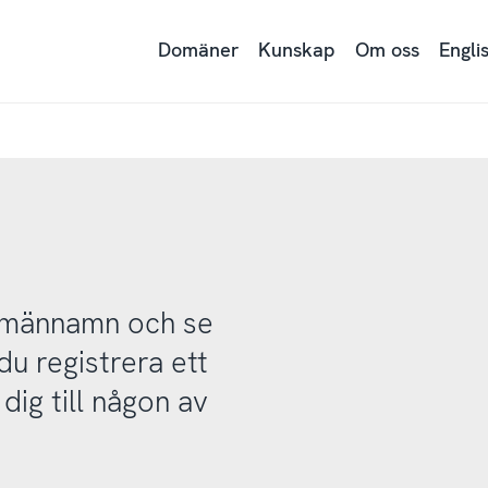
Domäner
Kunskap
Om oss
Engli
domännamn och se
u registrera ett
ig till någon av