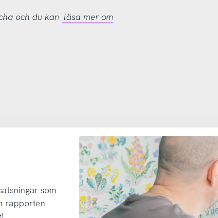
tcha och du kan
läsa mer om
 satsningar som
h rapporten
!