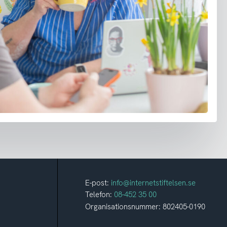
E-post:
info@internetstiftelsen.se
Telefon:
08-452 35 00
Organisationsnummer: 802405-0190