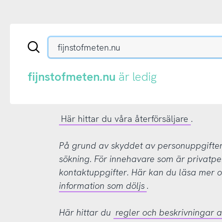
Sök
en
.se-
eller
fijnstofmeten.nu
är ledig
.nu-
domän
Här hittar du våra återförsäljare
.
På grund av skyddet av personuppgifter d
sökning. För innehavare som är privatpe
kontaktuppgifter. Här kan du läsa mer
information som döljs
.
Här hittar du
regler och beskrivningar