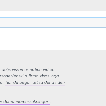
öljs viss information vid en
rsoner/enskild firma visas inga
 om
hur du begär att ta del av den
 av domännamnssökningar
.