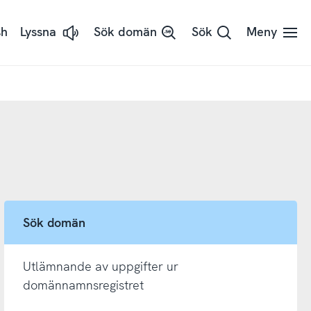
sh
Lyssna
Sök domän
Sök
Meny
Lyssna
på
sidans
text
med
ReadSpeaker
Sök domän
Utlämnande av uppgifter ur
domännamnsregistret