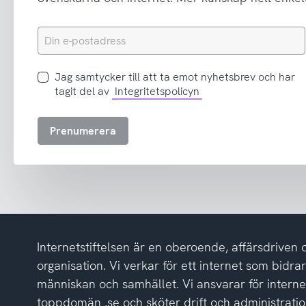
Din
e-
postadress
Jag
Jag samtycker till att ta emot nyhetsbrev och har
samtycker
tagit del av
Integritetspolicyn
till
att
Prenumerera
ta
emot
nyhetsbrev
och
har
tagit
del
Internetstiftelsen är en oberoende, affärsdriven 
av
integritetspolicyn
organisation. Vi verkar för ett internet som bidrar p
människan och samhället. Vi ansvarar för intern
toppdomän .se och sköter drift och administrat