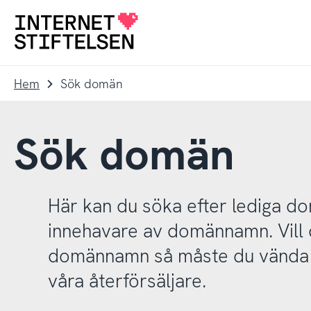
Till
Till
navigering
innehåll
Till
startsida
Hem
Sök domän
Sök domän
Här kan du söka efter lediga 
innehavare av domännamn. Vill d
domännamn så måste du vända d
våra återförsäljare.