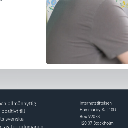
och allmännyttig
Internetstiftelsen
Hammarby Kaj 10D
ositivt till
Box 92073
ets svenska
120 07 Stockholm
ion av toppdomänen