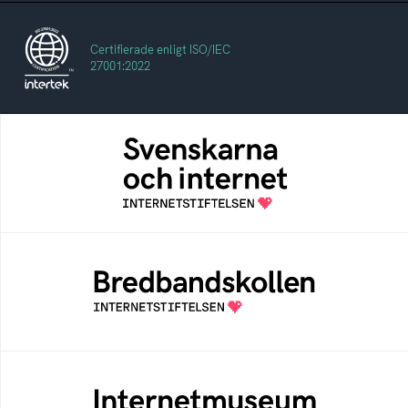
Certifierade enligt ISO/IEC
27001:2022
Svenskarna och internet
En årlig studie av svenska folkets
internetvanor
Bredbandskollen
Bredbandskollen är ett oberoende
konsumentverktyg som drivs av
Internetstiftelsen
Internetmuseum
Ett digitalt museum som byggts, och kureras