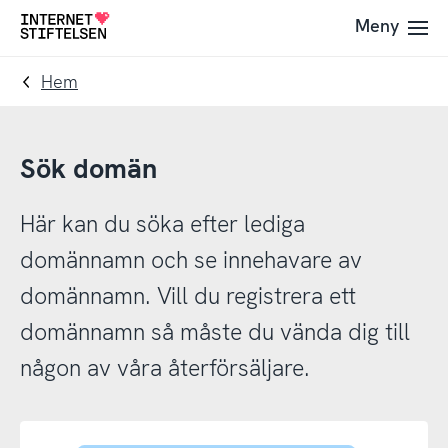
Till
Till
Meny
Till
navigering
innehåll
startsida
Hem
Sök domän
Här kan du söka efter lediga
domännamn och se innehavare av
domännamn. Vill du registrera ett
domännamn så måste du vända dig till
någon av våra återförsäljare.