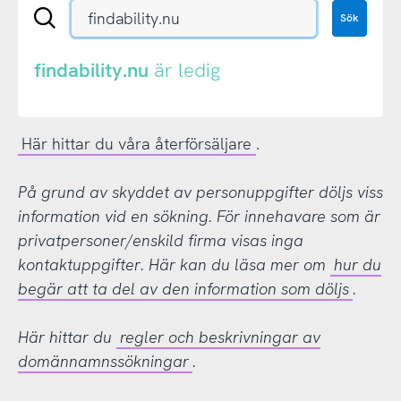
Sök
Sök
en
.se-
eller
findability.nu
är ledig
.nu-
domän
Här hittar du våra återförsäljare
.
På grund av skyddet av personuppgifter döljs viss
information vid en sökning. För innehavare som är
privatpersoner/enskild firma visas inga
kontaktuppgifter. Här kan du läsa mer om
hur du
begär att ta del av den information som döljs
.
Här hittar du
regler och beskrivningar av
domännamnssökningar
.