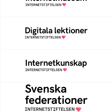
av Internetstiftelsen
Digitala lektioner
Öppen digital lärresurs med färdiga lektioner
för alla stadier i grundskolan
Internetkunskap
Samlad kunskap som hjälper dig att bli en
säker och medveten internetanvändare
Svenska federationer
Grunden för medlemskap i en sektors- eller
kontextspecifik federation