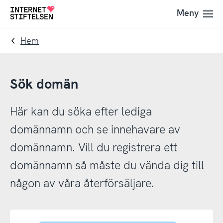
Till
Till
Meny
Till
navigering
innehåll
startsida
Hem
Sök domän
Här kan du söka efter lediga
domännamn och se innehavare av
domännamn. Vill du registrera ett
domännamn så måste du vända dig till
någon av våra återförsäljare.