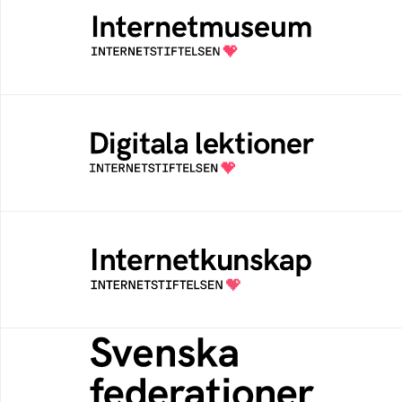
Ett digitalt museum som byggts, och kureras
av Internetstiftelsen
Digitala lektioner
Öppen digital lärresurs med färdiga lektioner
för alla stadier i grundskolan
Internetkunskap
Samlad kunskap som hjälper dig att bli en
säker och medveten internetanvändare
Svenska federationer
Grunden för medlemskap i en sektors- eller
kontextspecifik federation