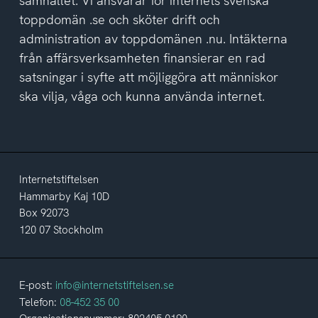
samhället. Vi ansvarar för internets svenska
toppdomän .se och sköter drift och
administration av toppdomänen .nu. Intäkterna
från affärsverksamheten finansierar en rad
satsningar i syfte att möjliggöra att människor
ska vilja, våga och kunna använda internet.
Internetstiftelsen
Hammarby Kaj 10D
Box 92073
120 07 Stockholm
E-post:
info@internetstiftelsen.se
Telefon:
08-452 35 00