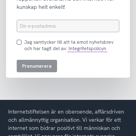
kunskap helt enkelt!
Din
e-
postadress
Jag
Jag samtycker till att ta emot nyhetsbrev
samtycker
och har tagit del av
Integritetspolicyn
till
att
Prenumerera
ta
emot
nyhetsbrev
och
har
tagit
del
Internetstiftelsen är en oberoende, affärsdriven
av
och allmännyttig organisation. Vi verkar för ett
integritetspolicyn
internet som bidrar positivt till människan och