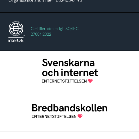
Organisationsnummer: 802405-0190
Certifierade enligt ISO/IEC
27001:2022
Svenskarna och internet
En årlig studie av svenska folkets
internetvanor
Bredbandskollen
Bredbandskollen är ett oberoende
konsumentverktyg som drivs av
Internetstiftelsen
Internetmuseum