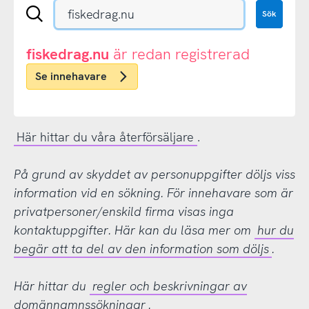
Sök
Sök
en
.se-
eller
fiskedrag.nu
är redan registrerad
.nu-
Se innehavare
domän
Här hittar du våra återförsäljare
.
På grund av skyddet av personuppgifter döljs viss
information vid en sökning. För innehavare som är
privatpersoner/enskild firma visas inga
kontaktuppgifter. Här kan du läsa mer om
hur du
begär att ta del av den information som döljs
.
Här hittar du
regler och beskrivningar av
domännamnssökningar
.