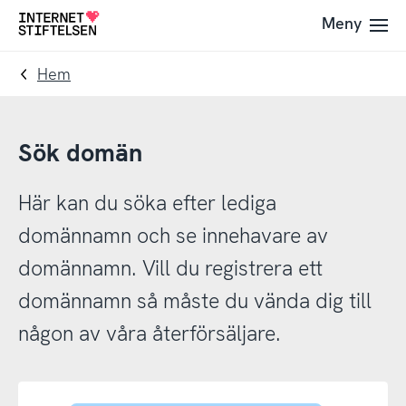
Till
Till
Meny
Till
navigering
innehåll
startsida
Hem
Sök domän
Här kan du söka efter lediga
domännamn och se innehavare av
domännamn. Vill du registrera ett
domännamn så måste du vända dig till
någon av våra återförsäljare.