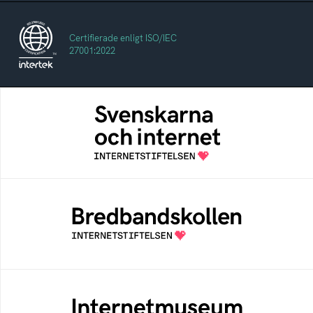
Certifierade enligt ISO/IEC
27001:2022
Svenskarna och internet
En årlig studie av svenska folkets
internetvanor
Bredbandskollen
Bredbandskollen är ett oberoende
konsumentverktyg som drivs av
Internetstiftelsen
Internetmuseum
Ett digitalt museum som byggts, och kureras