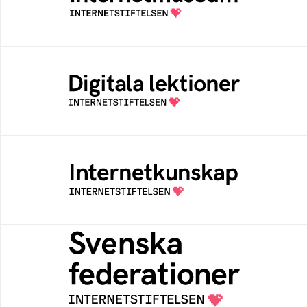
av Internetstiftelsen
Digitala lektioner
Öppen digital lärresurs med färdiga lektioner
för alla stadier i grundskolan
Internetkunskap
Samlad kunskap som hjälper dig att bli en
säker och medveten internetanvändare
Svenska federationer
Grunden för medlemskap i en sektors- eller
kontextspecifik federation