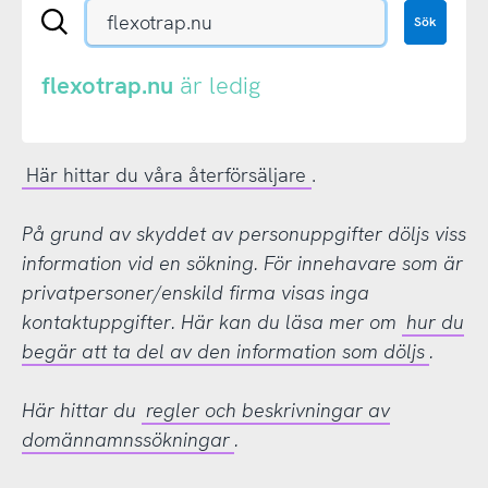
Sök
Sök
en
.se-
eller
flexotrap.nu
är ledig
.nu-
domän
Här hittar du våra återförsäljare
.
På grund av skyddet av personuppgifter döljs viss
information vid en sökning. För innehavare som är
privatpersoner/enskild firma visas inga
kontaktuppgifter. Här kan du läsa mer om
hur du
begär att ta del av den information som döljs
.
Här hittar du
regler och beskrivningar av
domännamnssökningar
.