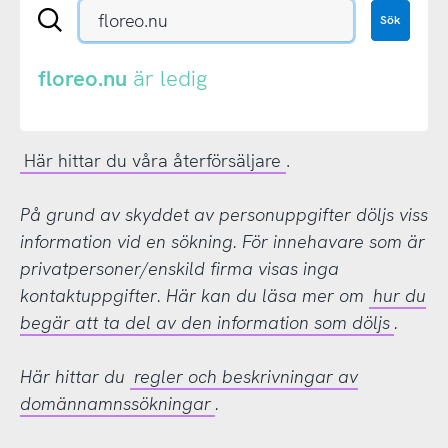
Sök
Sök
en
.se-
eller
floreo.nu
är ledig
.nu-
domän
Här hittar du våra återförsäljare
.
På grund av skyddet av personuppgifter döljs viss
information vid en sökning. För innehavare som är
privatpersoner/enskild firma visas inga
kontaktuppgifter. Här kan du läsa mer om
hur du
begär att ta del av den information som döljs
.
Här hittar du
regler och beskrivningar av
domännamnssökningar
.