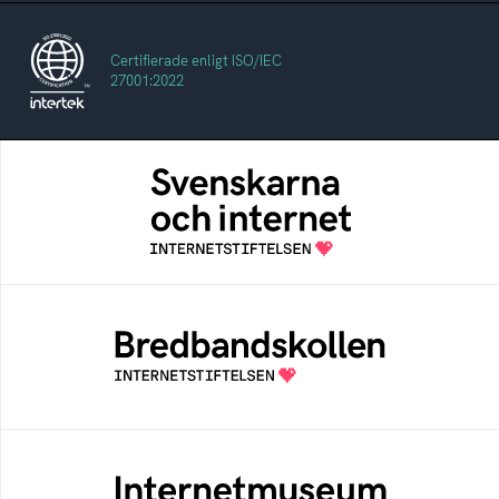
Certifierade enligt ISO/IEC
27001:2022
Svenskarna och internet
En årlig studie av svenska folkets
internetvanor
Bredbandskollen
Bredbandskollen är ett oberoende
konsumentverktyg som drivs av
Internetstiftelsen
Internetmuseum
Ett digitalt museum som byggts, och kureras