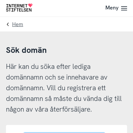
Till
Till
Meny
Till
navigering
innehåll
startsida
Hem
Sök domän
Här kan du söka efter lediga
domännamn och se innehavare av
domännamn. Vill du registrera ett
domännamn så måste du vända dig till
någon av våra återförsäljare.