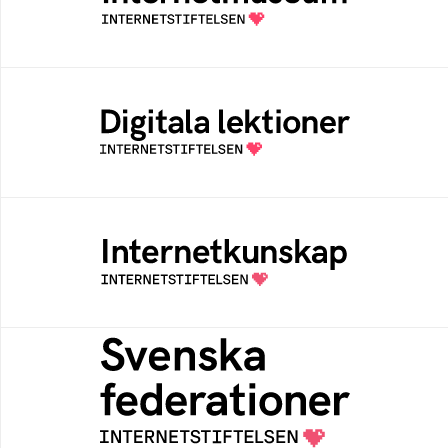
av Internetstiftelsen
Digitala lektioner
Öppen digital lärresurs med färdiga lektioner
för alla stadier i grundskolan
Internetkunskap
Samlad kunskap som hjälper dig att bli en
säker och medveten internetanvändare
Svenska federationer
Grunden för medlemskap i en sektors- eller
kontextspecifik federation