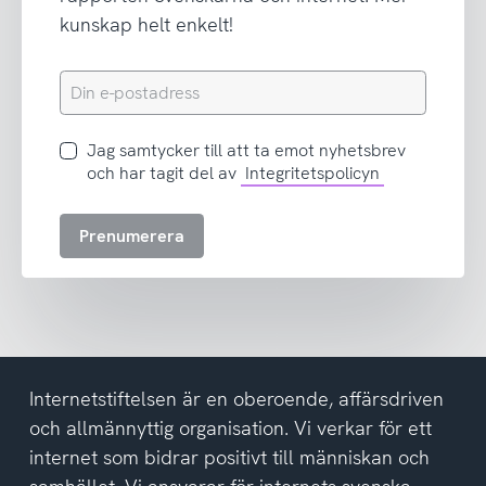
kunskap helt enkelt!
Din
e-
postadress
Jag
Jag samtycker till att ta emot nyhetsbrev
samtycker
och har tagit del av
Integritetspolicyn
till
att
Prenumerera
ta
emot
nyhetsbrev
och
har
tagit
del
Internetstiftelsen är en oberoende, affärsdriven
av
och allmännyttig organisation. Vi verkar för ett
integritetspolicyn
internet som bidrar positivt till människan och