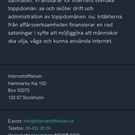
samhället. Vi ansvarar för internets svenska
toppdomän .se och sköter drift och
administration av toppdomänen .nu. Intäkterna
från affärsverksamheten finansierar en rad
satsningar i syfte att möjliggöra att människor
ska vilja, våga och kunna använda internet.
Internetstiftelsen
Hammarby Kaj 10D
Box 92073
120 07 Stockholm
E-post:
info@internetstiftelsen.se
Telefon:
08-452 35 00