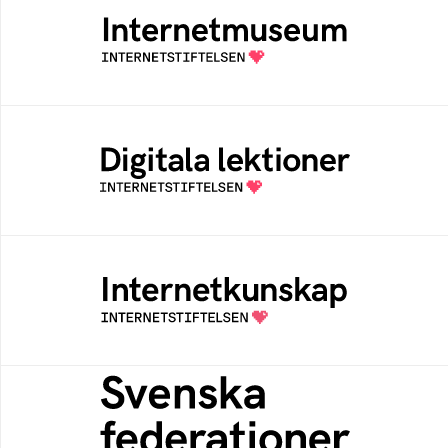
Ett digitalt museum som byggts, och kureras
av Internetstiftelsen
Digitala lektioner
Öppen digital lärresurs med färdiga lektioner
för alla stadier i grundskolan
Internetkunskap
Samlad kunskap som hjälper dig att bli en
säker och medveten internetanvändare
Svenska federationer
Grunden för medlemskap i en sektors- eller
kontextspecifik federation