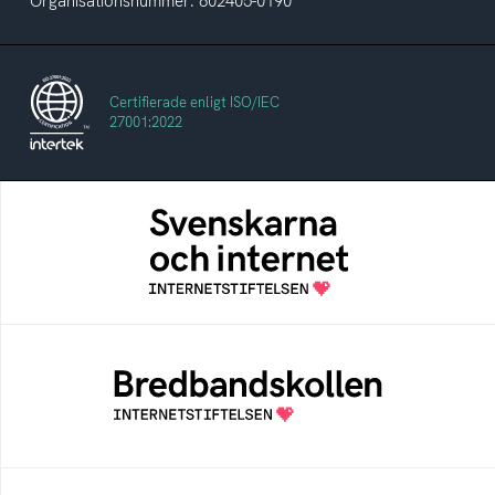
Organisationsnummer: 802405-0190
Certifierade enligt ISO/IEC
27001:2022
Svenskarna och internet
En årlig studie av svenska folkets
internetvanor
Bredbandskollen
Bredbandskollen är ett oberoende
konsumentverktyg som drivs av
Internetstiftelsen
Internetmuseum