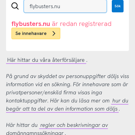
Sök
Sök
en
.se-
eller
flybusters.nu
är redan registrerad
.nu-
Se innehavare
domän
Här hittar du våra återförsäljare
.
På grund av skyddet av personuppgifter döljs viss
information vid en sökning. För innehavare som är
privatpersoner/enskild firma visas inga
kontaktuppgifter. Här kan du läsa mer om
hur du
begär att ta del av den information som döljs
.
Här hittar du
regler och beskrivningar av
domännamnssökningar
.