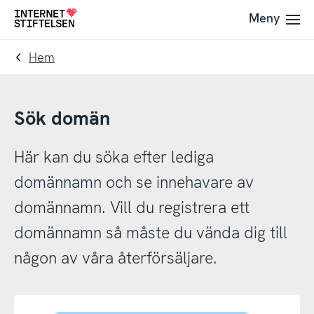
Till
Till
Meny
Till
navigering
innehåll
startsida
Hem
Sök domän
Här kan du söka efter lediga
domännamn och se innehavare av
domännamn. Vill du registrera ett
domännamn så måste du vända dig till
någon av våra återförsäljare.