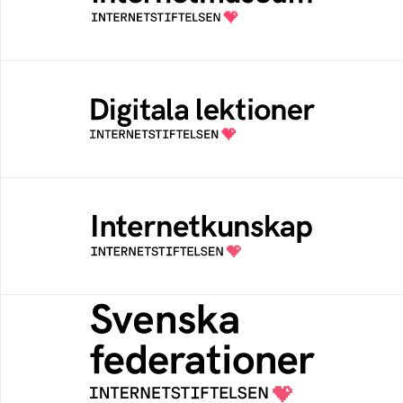
av Internetstiftelsen
Digitala lektioner
Öppen digital lärresurs med färdiga lektioner
för alla stadier i grundskolan
Internetkunskap
Samlad kunskap som hjälper dig att bli en
säker och medveten internetanvändare
Svenska federationer
Grunden för medlemskap i en sektors- eller
kontextspecifik federation