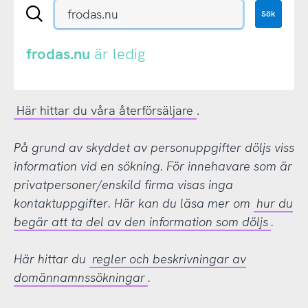
Sök
Sök
en
.se-
eller
frodas.nu
är ledig
.nu-
domän
Här hittar du våra återförsäljare
.
På grund av skyddet av personuppgifter döljs viss
information vid en sökning. För innehavare som är
privatpersoner/enskild firma visas inga
kontaktuppgifter. Här kan du läsa mer om
hur du
begär att ta del av den information som döljs
.
Här hittar du
regler och beskrivningar av
domännamnssökningar
.