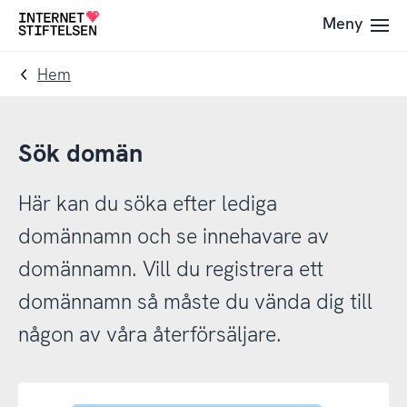
Till
Till
Meny
Till
navigering
innehåll
startsida
Hem
Sök domän
Här kan du söka efter lediga
domännamn och se innehavare av
domännamn. Vill du registrera ett
domännamn så måste du vända dig till
någon av våra återförsäljare.