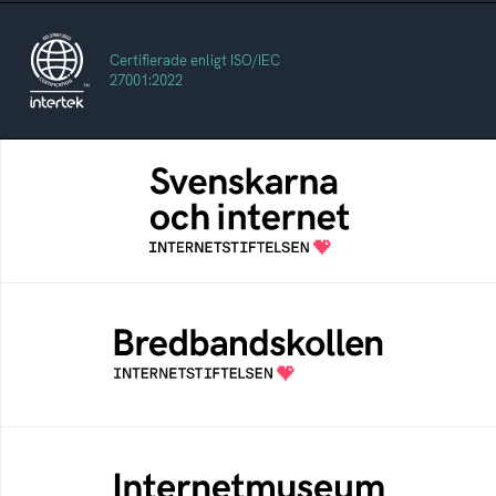
Certifierade enligt ISO/IEC
27001:2022
Svenskarna och internet
En årlig studie av svenska folkets
internetvanor
Bredbandskollen
Bredbandskollen är ett oberoende
konsumentverktyg som drivs av
Internetstiftelsen
Internetmuseum
Ett digitalt museum som byggts, och kureras