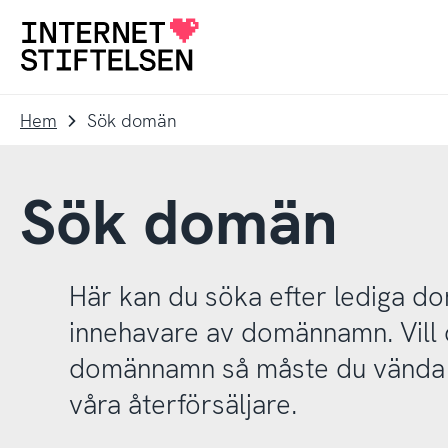
Till
Till
navigering
innehåll
Till
startsida
Hem
Sök domän
Sök domän
Här kan du söka efter lediga 
innehavare av domännamn. Vill d
domännamn så måste du vända d
våra återförsäljare.