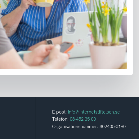
E-post:
info@internetstiftelsen.se
Telefon:
08-452 35 00
Organisationsnummer: 802405-0190