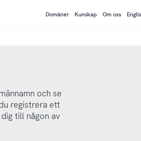
Domäner
Kunskap
Om oss
Engli
domännamn och se
u registrera ett
ig till någon av