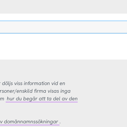
öljs viss information vid en
rsoner/enskild firma visas inga
 om
hur du begär att ta del av den
 av domännamnssökningar
.