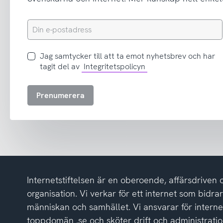
Din
e-
postadress
Jag
Jag samtycker till att ta emot nyhetsbrev och har
samtycker
tagit del av
Integritetspolicyn
till
att
Prenumerera
ta
emot
nyhetsbrev
och
har
tagit
del
Internetstiftelsen är en oberoende, affärsdriven 
av
integritetspolicyn
organisation. Vi verkar för ett internet som bidrar p
människan och samhället. Vi ansvarar för intern
toppdomän .se och sköter drift och administrat