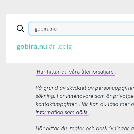
Sök
en
.se-
eller
gobira.nu
är ledig
.nu-
domän
Här hittar du våra återförsäljare
.
På grund av skyddet av personuppgifter d
sökning. För innehavare som är privatpe
kontaktuppgifter. Här kan du läsa mer
information som döljs
.
Här hittar du
regler och beskrivningar