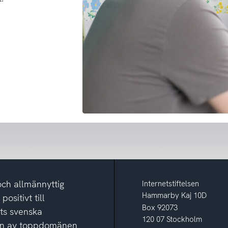
och allmännyttig
Internetstiftelsen
Hammarby Kaj 10D
ositivt till
Box 92073
ets svenska
120 07 Stockholm
ion av toppdomänen