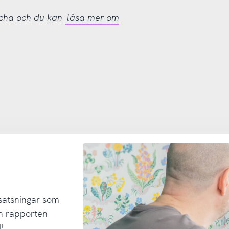
tcha och du kan
läsa mer om
 satsningar som
h rapporten
!