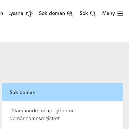
sh
Lyssna
Sök domän
Sök
Meny
Lyssna
på
sidans
text
med
ReadSpeaker
Sök domän
Utlämnande av uppgifter ur
domännamnsregistret