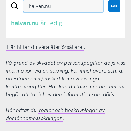
Sök
Sök
en
.se-
eller
halvan.nu
är ledig
.nu-
domän
Här hittar du våra återförsäljare
.
På grund av skyddet av personuppgifter döljs viss
information vid en sökning. För innehavare som är
privatpersoner/enskild firma visas inga
kontaktuppgifter. Här kan du läsa mer om
hur du
begär att ta del av den information som döljs
.
Här hittar du
regler och beskrivningar av
domännamnssökningar
.