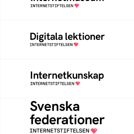
av Internetstiftelsen
Digitala lektioner
Öppen digital lärresurs med färdiga lektioner
för alla stadier i grundskolan
Internetkunskap
Samlad kunskap som hjälper dig att bli en
säker och medveten internetanvändare
Svenska federationer
Grunden för medlemskap i en sektors- eller
kontextspecifik federation