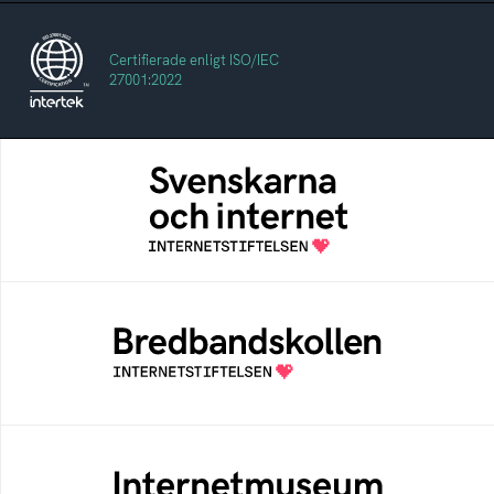
Certifierade enligt ISO/IEC
27001:2022
Svenskarna och internet
En årlig studie av svenska folkets
internetvanor
Bredbandskollen
Bredbandskollen är ett oberoende
konsumentverktyg som drivs av
Internetstiftelsen
Internetmuseum
Ett digitalt museum som byggts, och kureras