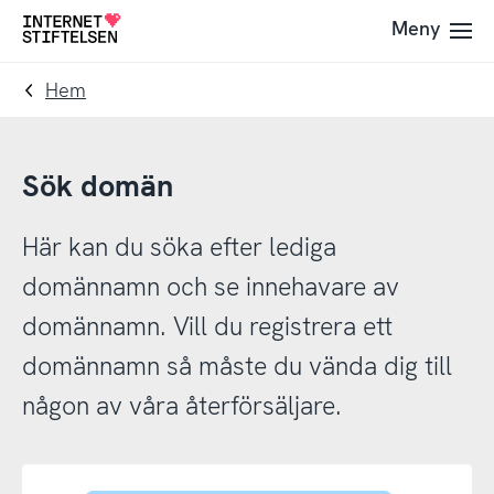
Till
Till
Meny
Till
navigering
innehåll
startsida
Hem
Sök domän
Här kan du söka efter lediga
domännamn och se innehavare av
domännamn. Vill du registrera ett
domännamn så måste du vända dig till
någon av våra återförsäljare.