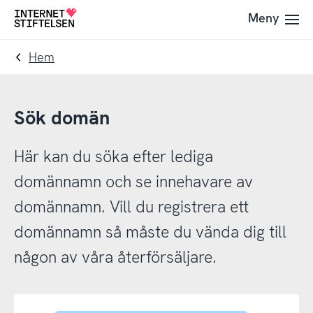
Till
Till
Meny
Till
navigering
innehåll
startsida
Hem
Sök domän
Här kan du söka efter lediga
domännamn och se innehavare av
domännamn. Vill du registrera ett
domännamn så måste du vända dig till
någon av våra återförsäljare.