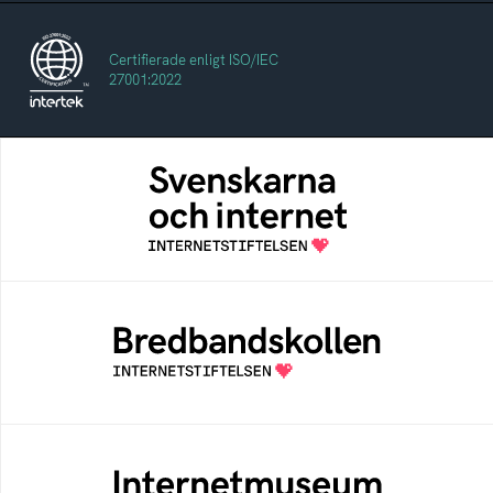
Certifierade enligt ISO/IEC
27001:2022
Svenskarna och internet
En årlig studie av svenska folkets
internetvanor
Bredbandskollen
Bredbandskollen är ett oberoende
konsumentverktyg som drivs av
Internetstiftelsen
Internetmuseum
Ett digitalt museum som byggts, och kureras