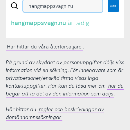
Sök
Sök
en
.se-
eller
hangmappsvagn.nu
är ledig
.nu-
domän
Här hittar du våra återförsäljare
.
På grund av skyddet av personuppgifter döljs viss
information vid en sökning. För innehavare som är
privatpersoner/enskild firma visas inga
kontaktuppgifter. Här kan du läsa mer om
hur du
begär att ta del av den information som döljs
.
Här hittar du
regler och beskrivningar av
domännamnssökningar
.