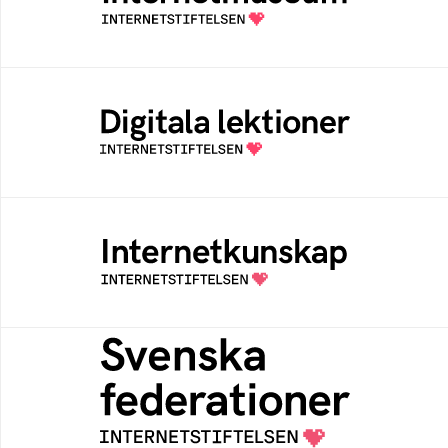
av Internetstiftelsen
Digitala lektioner
Öppen digital lärresurs med färdiga lektioner
för alla stadier i grundskolan
Internetkunskap
Samlad kunskap som hjälper dig att bli en
säker och medveten internetanvändare
Svenska federationer
Grunden för medlemskap i en sektors- eller
kontextspecifik federation