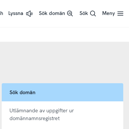
sh
Lyssna
Sök domän
Sök
Meny
Lyssna
på
sidans
text
med
ReadSpeaker
Sök domän
Utlämnande av uppgifter ur
domännamnsregistret