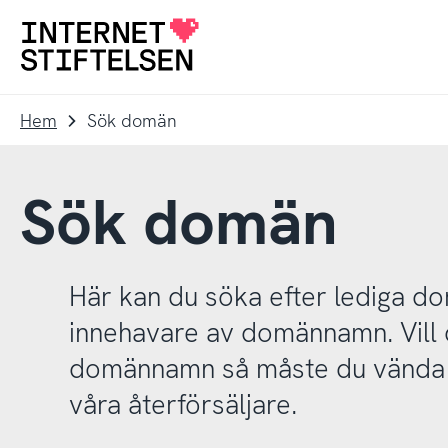
Till
Till
navigering
innehåll
Till
startsida
Hem
Sök domän
Sök domän
Här kan du söka efter lediga 
innehavare av domännamn. Vill d
domännamn så måste du vända d
våra återförsäljare.