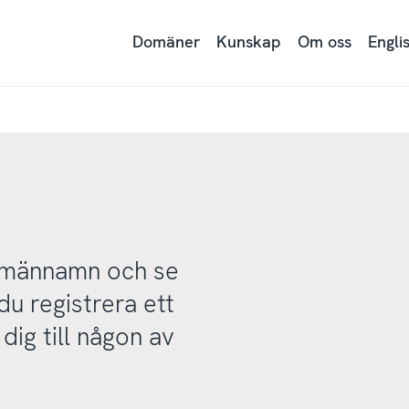
Domäner
Kunskap
Om oss
Engli
domännamn och se
u registrera ett
ig till någon av