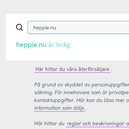
Sök
en
.se-
eller
heppie.nu
är ledig
.nu-
domän
Här hittar du våra återförsäljare
.
På grund av skyddet av personuppgifter d
sökning. För innehavare som är privatpe
kontaktuppgifter. Här kan du läsa mer
information som döljs
.
Här hittar du
regler och beskrivningar