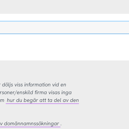
öljs viss information vid en
rsoner/enskild firma visas inga
 om
hur du begär att ta del av den
 av domännamnssökningar
.