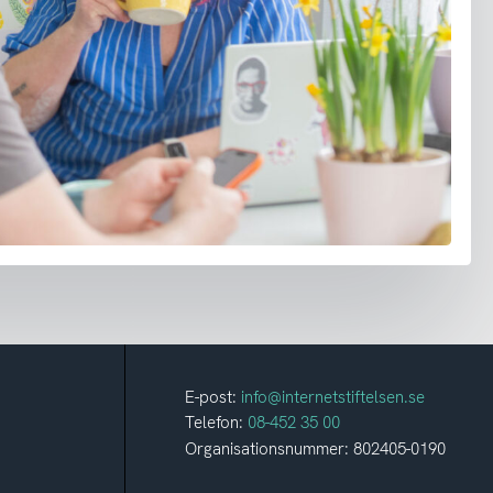
E-post:
info@internetstiftelsen.se
Telefon:
08-452 35 00
Organisationsnummer: 802405-0190