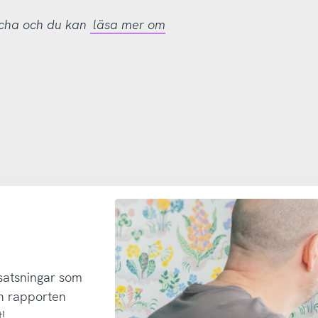
tcha och du kan
läsa mer om
 satsningar som
h rapporten
!