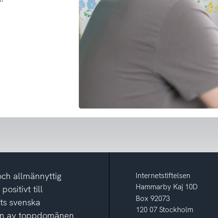
och allmännyttig
Internetstiftelsen
Hammarby Kaj 10D
ositivt till
Box 92073
ets svenska
120 07 Stockholm
ion av toppdomänen