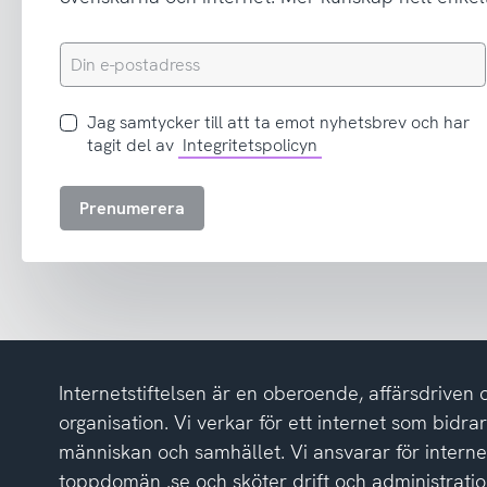
Din
e-
postadress
Jag
Jag samtycker till att ta emot nyhetsbrev och har
samtycker
tagit del av
Integritetspolicyn
till
att
Prenumerera
ta
emot
nyhetsbrev
och
har
tagit
del
Internetstiftelsen är en oberoende, affärsdriven 
av
integritetspolicyn
organisation. Vi verkar för ett internet som bidrar p
människan och samhället. Vi ansvarar för intern
toppdomän .se och sköter drift och administrat