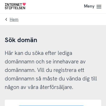
Till
Till
Meny
Till
navigering
innehåll
startsida
Hem
Sök domän
Här kan du söka efter lediga
domännamn och se innehavare av
domännamn. Vill du registrera ett
domännamn så måste du vända dig till
någon av våra återförsäljare.