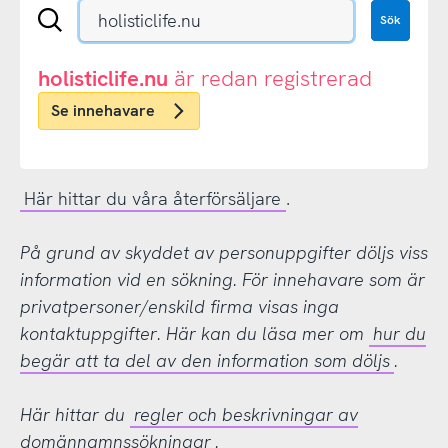
Sök
Sök
en
.se-
eller
holisticlife.nu
är redan registrerad
.nu-
Se innehavare
domän
Här hittar du våra återförsäljare
.
På grund av skyddet av personuppgifter döljs viss
information vid en sökning. För innehavare som är
privatpersoner/enskild firma visas inga
kontaktuppgifter. Här kan du läsa mer om
hur du
begär att ta del av den information som döljs
.
Här hittar du
regler och beskrivningar av
domännamnssökningar
.