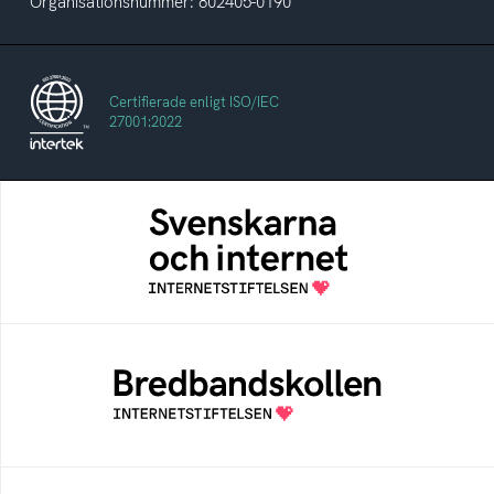
Organisationsnummer: 802405-0190
Certifierade enligt ISO/IEC
27001:2022
Svenskarna och internet
En årlig studie av svenska folkets
internetvanor
Bredbandskollen
Bredbandskollen är ett oberoende
konsumentverktyg som drivs av
Internetstiftelsen
Internetmuseum