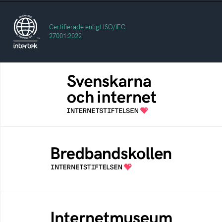
Certifierade enligt ISO/IEC
27001:2022
Svenskarna och internet
En årlig studie av svenska folkets
internetvanor
Bredbandskollen
Bredbandskollen är ett oberoende
konsumentverktyg som drivs av
Internetstiftelsen
Internetmuseum
Ett digitalt museum som byggts, och kureras