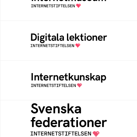
av Internetstiftelsen
Digitala lektioner
Öppen digital lärresurs med färdiga lektioner
för alla stadier i grundskolan
Internetkunskap
Samlad kunskap som hjälper dig att bli en
säker och medveten internetanvändare
Svenska federationer
Grunden för medlemskap i en sektors- eller
kontextspecifik federation