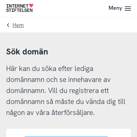
Till
Till
Meny
Till
navigering
innehåll
startsida
Hem
Sök domän
Här kan du söka efter lediga
domännamn och se innehavare av
domännamn. Vill du registrera ett
domännamn så måste du vända dig till
någon av våra återförsäljare.