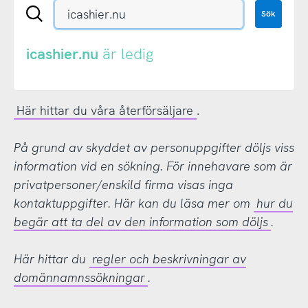
Sök
Sök
en
.se-
eller
icashier.nu
är ledig
.nu-
domän
Här hittar du våra återförsäljare
.
På grund av skyddet av personuppgifter döljs viss
information vid en sökning. För innehavare som är
privatpersoner/enskild firma visas inga
kontaktuppgifter. Här kan du läsa mer om
hur du
begär att ta del av den information som döljs
.
Här hittar du
regler och beskrivningar av
domännamnssökningar
.