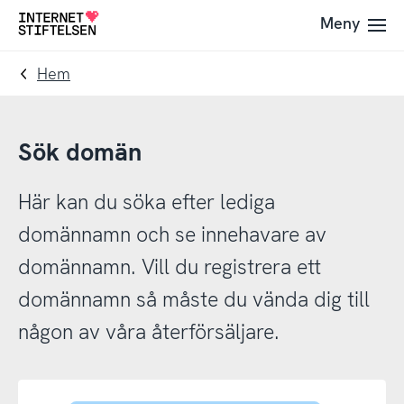
Till
Till
Meny
Till
navigering
innehåll
startsida
Hem
Sök domän
Här kan du söka efter lediga
domännamn och se innehavare av
domännamn. Vill du registrera ett
domännamn så måste du vända dig till
någon av våra återförsäljare.