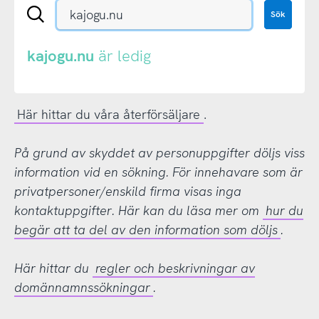
Sök
Sök
en
.se-
eller
kajogu.nu
är ledig
.nu-
domän
Här hittar du våra återförsäljare
.
På grund av skyddet av personuppgifter döljs viss
information vid en sökning. För innehavare som är
privatpersoner/enskild firma visas inga
kontaktuppgifter. Här kan du läsa mer om
hur du
begär att ta del av den information som döljs
.
Här hittar du
regler och beskrivningar av
domännamnssökningar
.