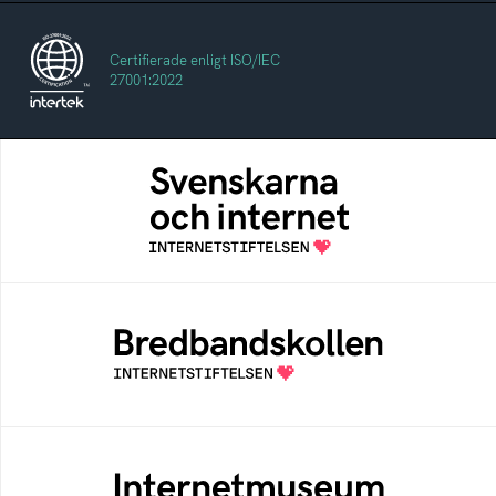
Certifierade enligt ISO/IEC
27001:2022
Svenskarna och internet
En årlig studie av svenska folkets
internetvanor
Bredbandskollen
Bredbandskollen är ett oberoende
konsumentverktyg som drivs av
Internetstiftelsen
Internetmuseum
Ett digitalt museum som byggts, och kureras