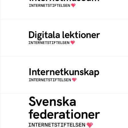
av Internetstiftelsen
Digitala lektioner
Öppen digital lärresurs med färdiga lektioner
för alla stadier i grundskolan
Internetkunskap
Samlad kunskap som hjälper dig att bli en
säker och medveten internetanvändare
Svenska federationer
Grunden för medlemskap i en sektors- eller
kontextspecifik federation