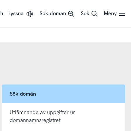
sh
Lyssna
Sök domän
Sök
Meny
Lyssna
på
sidans
text
med
ReadSpeaker
Sök domän
Utlämnande av uppgifter ur
domännamnsregistret