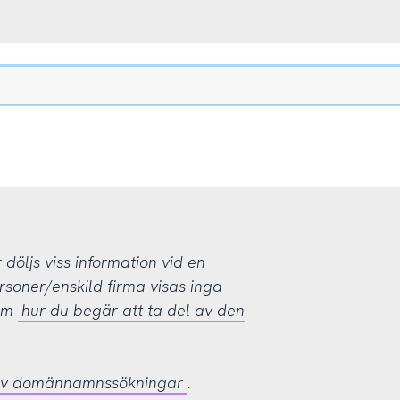
öljs viss information vid en
rsoner/enskild firma visas inga
 om
hur du begär att ta del av den
 av domännamnssökningar
.