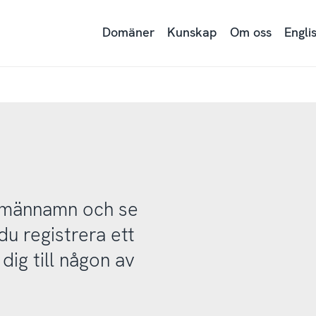
Domäner
Kunskap
Om oss
Engli
domännamn och se
u registrera ett
ig till någon av