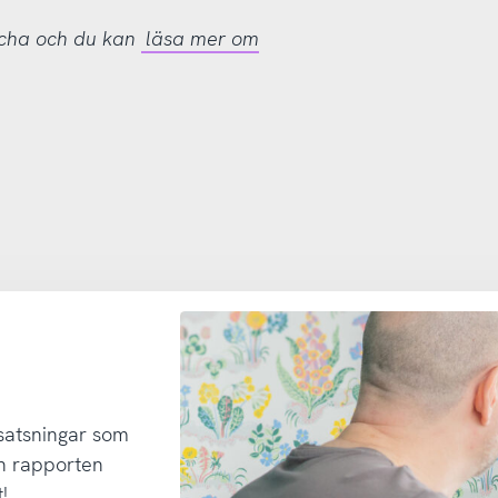
tcha och du kan
läsa mer om
 satsningar som
h rapporten
!