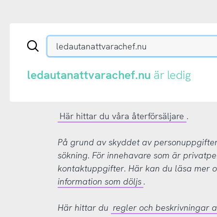
Sök
en
.se-
eller
ledautanattvarachef.nu
är ledig
.nu-
domän
Här hittar du våra återförsäljare
.
På grund av skyddet av personuppgifter d
sökning. För innehavare som är privatpe
kontaktuppgifter. Här kan du läsa mer
information som döljs
.
Här hittar du
regler och beskrivningar