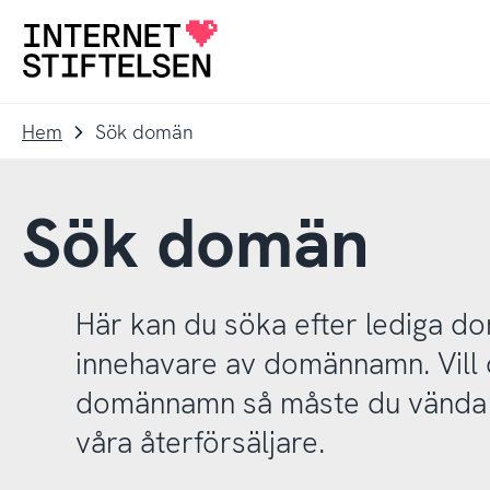
Till
Till
navigering
innehåll
Till
startsida
Hem
Sök domän
Sök domän
Här kan du söka efter lediga 
innehavare av domännamn. Vill d
domännamn så måste du vända d
våra återförsäljare.