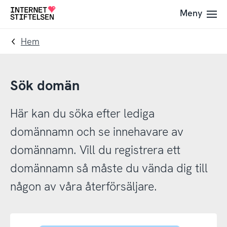
Till
Till
Meny
Till
navigering
innehåll
startsida
Hem
Sök domän
Här kan du söka efter lediga
domännamn och se innehavare av
domännamn. Vill du registrera ett
domännamn så måste du vända dig till
någon av våra återförsäljare.