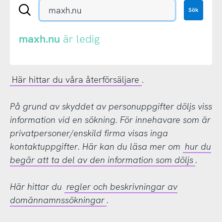
Sök
Sök
en
.se-
eller
maxh.nu
är ledig
.nu-
domän
Här hittar du våra återförsäljare
.
På grund av skyddet av personuppgifter döljs viss
information vid en sökning. För innehavare som är
privatpersoner/enskild firma visas inga
kontaktuppgifter. Här kan du läsa mer om
hur du
begär att ta del av den information som döljs
.
Här hittar du
regler och beskrivningar av
domännamnssökningar
.