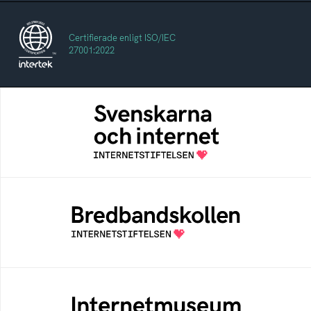
Certifierade enligt ISO/IEC
27001:2022
Svenskarna och internet
En årlig studie av svenska folkets
internetvanor
Bredbandskollen
Bredbandskollen är ett oberoende
konsumentverktyg som drivs av
Internetstiftelsen
Internetmuseum
Ett digitalt museum som byggts, och kureras