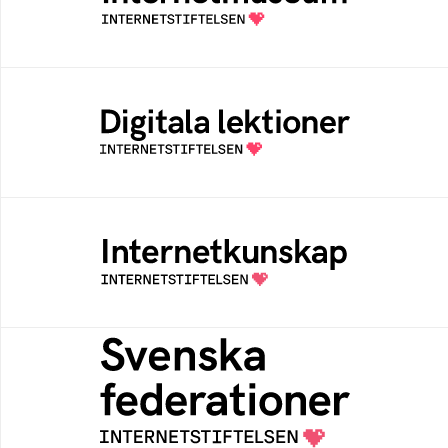
av Internetstiftelsen
Digitala lektioner
Öppen digital lärresurs med färdiga lektioner
för alla stadier i grundskolan
Internetkunskap
Samlad kunskap som hjälper dig att bli en
säker och medveten internetanvändare
Svenska federationer
Grunden för medlemskap i en sektors- eller
kontextspecifik federation