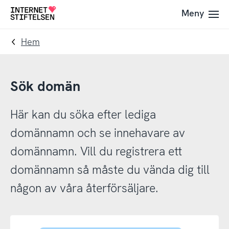
Till
Till
Meny
Till
navigering
innehåll
startsida
Hem
Sök domän
Här kan du söka efter lediga
domännamn och se innehavare av
domännamn. Vill du registrera ett
domännamn så måste du vända dig till
någon av våra återförsäljare.