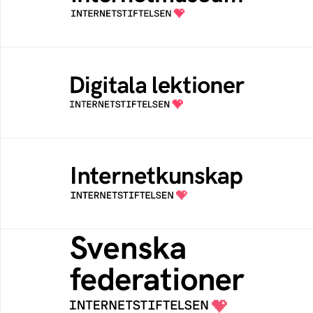
av Internetstiftelsen
Digitala lektioner
Öppen digital lärresurs med färdiga lektioner
för alla stadier i grundskolan
Internetkunskap
Samlad kunskap som hjälper dig att bli en
säker och medveten internetanvändare
Svenska federationer
Grunden för medlemskap i en sektors- eller
kontextspecifik federation