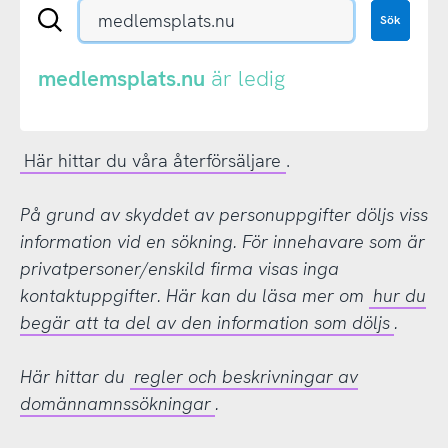
Sök
Sök
en
.se-
eller
medlemsplats.nu
är ledig
.nu-
domän
Här hittar du våra återförsäljare
.
På grund av skyddet av personuppgifter döljs viss
information vid en sökning. För innehavare som är
privatpersoner/enskild firma visas inga
kontaktuppgifter. Här kan du läsa mer om
hur du
begär att ta del av den information som döljs
.
Här hittar du
regler och beskrivningar av
domännamnssökningar
.