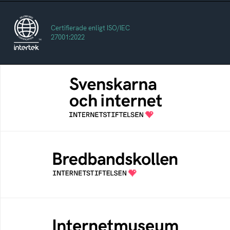
Certifierade enligt ISO/IEC
27001:2022
Svenskarna och internet
En årlig studie av svenska folkets
internetvanor
Bredbandskollen
Bredbandskollen är ett oberoende
konsumentverktyg som drivs av
Internetstiftelsen
Internetmuseum
Ett digitalt museum som byggts, och kureras