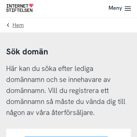
Till
Till
Meny
Till
navigering
innehåll
startsida
Hem
Sök domän
Här kan du söka efter lediga
domännamn och se innehavare av
domännamn. Vill du registrera ett
domännamn så måste du vända dig till
någon av våra återförsäljare.