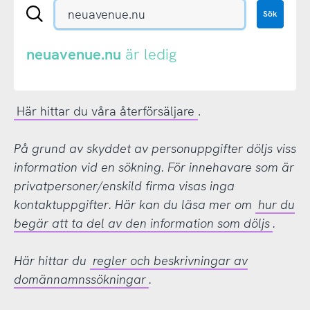
Sök
Sök
en
.se-
eller
neuavenue.nu
är ledig
.nu-
domän
Här hittar du våra återförsäljare
.
På grund av skyddet av personuppgifter döljs viss
information vid en sökning. För innehavare som är
privatpersoner/enskild firma visas inga
kontaktuppgifter. Här kan du läsa mer om
hur du
begär att ta del av den information som döljs
.
Här hittar du
regler och beskrivningar av
domännamnssökningar
.