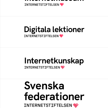
av Internetstiftelsen
Digitala lektioner
Öppen digital lärresurs med färdiga lektioner
för alla stadier i grundskolan
Internetkunskap
Samlad kunskap som hjälper dig att bli en
säker och medveten internetanvändare
Svenska federationer
Grunden för medlemskap i en sektors- eller
kontextspecifik federation