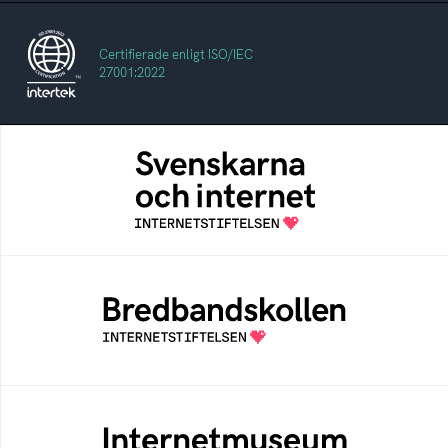
Certifierade enligt ISO/IEC
27001:2022
Svenskarna och internet
En årlig studie av svenska folkets
internetvanor
Bredbandskollen
Bredbandskollen är ett oberoende
konsumentverktyg som drivs av
Internetstiftelsen
Internetmuseum
Ett digitalt museum som byggts, och kureras