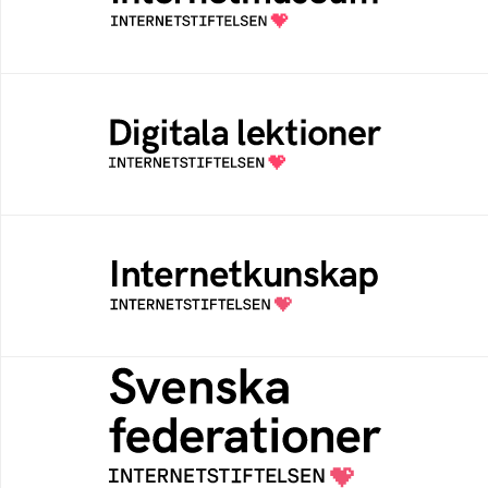
av Internetstiftelsen
Digitala lektioner
Öppen digital lärresurs med färdiga lektioner
för alla stadier i grundskolan
Internetkunskap
Samlad kunskap som hjälper dig att bli en
säker och medveten internetanvändare
Svenska federationer
Grunden för medlemskap i en sektors- eller
kontextspecifik federation