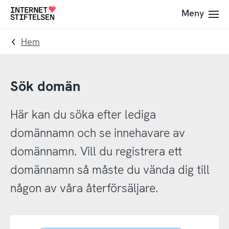
Till
Till
Meny
Till
navigering
innehåll
startsida
Hem
Sök domän
Här kan du söka efter lediga
domännamn och se innehavare av
domännamn. Vill du registrera ett
domännamn så måste du vända dig till
någon av våra återförsäljare.