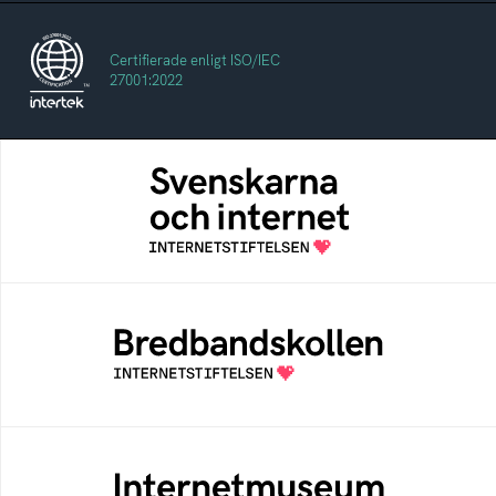
Certifierade enligt ISO/IEC
27001:2022
Svenskarna och internet
En årlig studie av svenska folkets
internetvanor
Bredbandskollen
Bredbandskollen är ett oberoende
konsumentverktyg som drivs av
Internetstiftelsen
Internetmuseum
Ett digitalt museum som byggts, och kureras