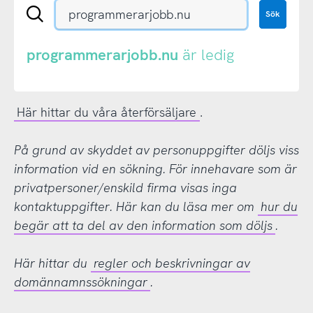
Sök
Sök
en
.se-
eller
programmerarjobb.nu
är ledig
.nu-
domän
Här hittar du våra återförsäljare
.
På grund av skyddet av personuppgifter döljs viss
information vid en sökning. För innehavare som är
privatpersoner/enskild firma visas inga
kontaktuppgifter. Här kan du läsa mer om
hur du
begär att ta del av den information som döljs
.
Här hittar du
regler och beskrivningar av
domännamnssökningar
.