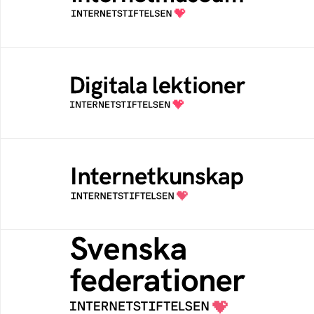
av Internetstiftelsen
Digitala lektioner
Öppen digital lärresurs med färdiga lektioner
för alla stadier i grundskolan
Internetkunskap
Samlad kunskap som hjälper dig att bli en
säker och medveten internetanvändare
Svenska federationer
Grunden för medlemskap i en sektors- eller
kontextspecifik federation