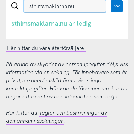
Sök
Sök
en
.se-
eller
sthlmsmaklarna.nu
är ledig
.nu-
domän
Här hittar du våra återförsäljare
.
På grund av skyddet av personuppgifter döljs viss
information vid en sökning. För innehavare som är
privatpersoner/enskild firma visas inga
kontaktuppgifter. Här kan du läsa mer om
hur du
begär att ta del av den information som döljs
.
Här hittar du
regler och beskrivningar av
domännamnssökningar
.