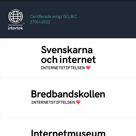
Certifierade enligt ISO/IEC
27001:2022
Svenskarna och internet
En årlig studie av svenska folkets
internetvanor
Bredbandskollen
Bredbandskollen är ett oberoende
konsumentverktyg som drivs av
Internetstiftelsen
Internetmuseum
Ett digitalt museum som byggts, och kureras