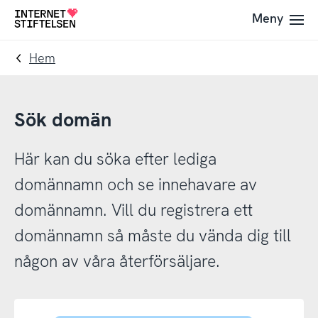
Till
Till
Meny
Till
navigering
innehåll
startsida
Hem
Sök domän
Här kan du söka efter lediga
domännamn och se innehavare av
domännamn. Vill du registrera ett
domännamn så måste du vända dig till
någon av våra återförsäljare.