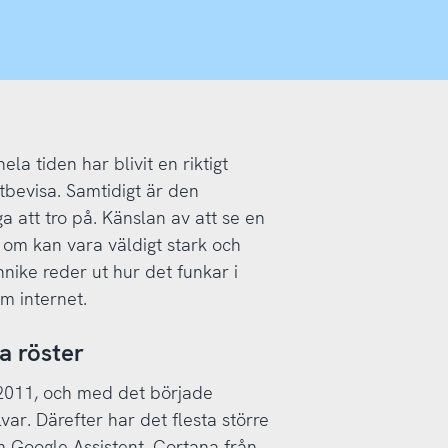
la tiden har blivit en riktigt
tbevisa. Samtidigt är den
 att tro på. Känslan av att se en
 om kan vara väldigt stark och
nnike reder ut hur det funkar i
m internet.
a röster
r 2011, och med det började
lvar. Därefter har det flesta större
m Google Assistent, Cortana från