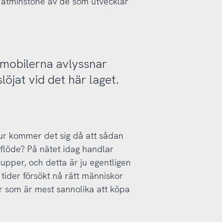
 – åtminstone av de som utvecklar
 mobilerna avlyssnar
löjat vid det här laget.
ur kommer det sig då att sådan
 flöde? På nätet idag handlar
grupper, och detta är ju egentligen
a tider försökt nå rätt människor
r som är mest sannolika att köpa