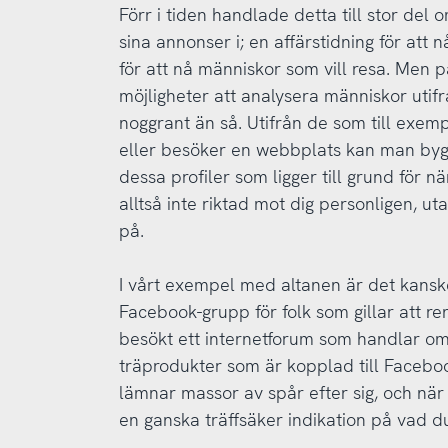
Förr i tiden handlade detta till stor del om
sina annonser i; en affärstidning för att 
för att nå människor som vill resa. Men p
möjligheter att analysera människor uti
noggrant än så. Utifrån de som till exe
eller besöker en webbplats kan man bygga
dessa profiler som ligger till grund för 
alltså inte riktad mot dig personligen, uta
på.
I vårt exempel med altanen är det kansk
Facebook-grupp för folk som gillar att r
besökt ett internetforum som handlar om 
träprodukter som är kopplad till Faceboo
lämnar massor av spår efter sig, och när
en ganska träffsäker indikation på vad du