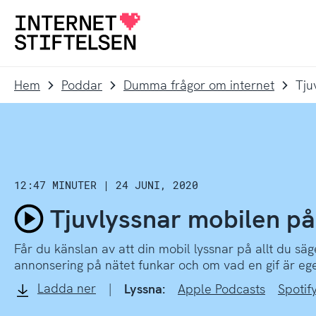
Till
Till
navigering
innehåll
Till
startsida
Hem
Poddar
Dumma frågor om internet
Tju
12:47 MINUTER
|
24 JUNI, 2020
Tjuvlyssnar mobilen på
Spela
Får du känslan av att din mobil lyssnar på allt du sä
avsnitt
annonsering på nätet funkar och om vad en gif är ege
Ladda ner
|
Tjuvlyssnar
Lyssna:
Apple Podcasts
Spotif