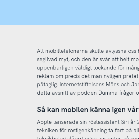
mobilen
på
mig
hela
Att mobiltelefonerna skulle avlyssna oss he
tiden?
seglivad myt, och den är svår att helt mo
uppenbarligen väldigt lockande för många
reklam om precis det man nyligen pratat
påtaglig. Internetstiftelsens Måns och Ja
detta avsnitt av podden Dumma frågor o
Så kan mobilen känna igen vår
Apple lanserade sin röstassistent Siri å
tekniken för röstigenkänning ta fart på al
teknikbolag släppt egna varianter, så so