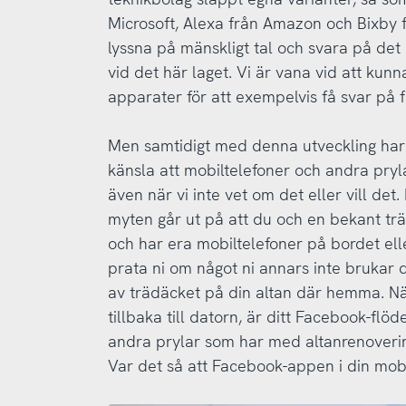
Microsoft, Alexa från Amazon och Bixby 
lyssna på mänskligt tal och svara på det
vid det här laget. Vi är vana vid att kun
apparater för att exempelvis få svar på fr
Men samtidigt med denna utveckling har 
känsla att mobiltelefoner och andra pryla
även när vi inte vet om det eller vill det
myten går ut på att du och en bekant trä
och har era mobiltelefoner på bordet elle
prata ni om något ni annars inte brukar d
av trädäcket på din altan där hemma. N
tillbaka till datorn, är ditt Facebook-flöd
andra prylar som har med altanrenovering 
Var det så att Facebook-appen i din mob