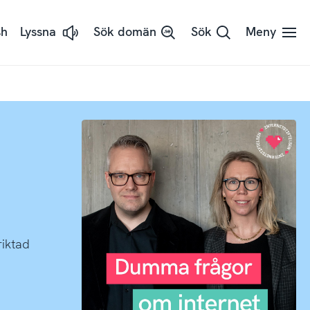
sh
Lyssna
Sök domän
Sök
Meny
Lyssna
på
sidans
text
med
ReadSpeaker
riktad