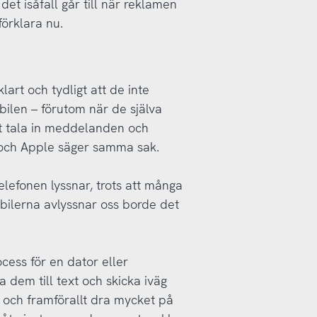
det isåfall går till när reklamen
förklara nu.
lart och tydligt att de inte
ilen – förutom när de själva
tt tala in meddelanden och
och Apple säger samma sak.
elefonen lyssnar, trots att många
obilerna avlyssnar oss borde det
ess för en dator eller
a dem till text och skicka iväg
 och framförallt dra mycket på