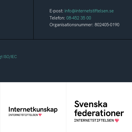
E-post:
info@internetstiftelsen.se
Telefon:
08-452 35 00
Organisationsnummer: 802405-0190
gt ISO/IEC
Svenska
Internetkunskap
federationer
Samlad kunskap som
Grunden för
hjälper dig att bli en
medlemskap i en
säker och medveten
sektors- eller
internetanvändare
kontextspecifik
federation