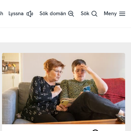
sh
Lyssna
Sök domän
Sök
Meny
Lyssna
på
sidans
text
med
ReadSpeaker