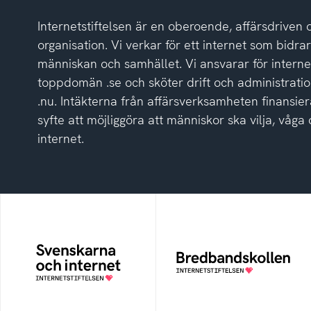
del
Internetstiftelsen är en oberoende, affärsdriven 
av
integritetspolicyn
organisation. Vi verkar för ett internet som bidrar p
människan och samhället. Vi ansvarar för intern
toppdomän .se och sköter drift och administrat
.nu. Intäkterna från affärsverksamheten finansier
syfte att möjliggöra att människor ska vilja, vå
internet.
Svenskarna och
Bredbandskollen
internet
Bredbandskollen är ett
oberoende
En årlig studie av
konsumentverktyg som
svenska folkets
drivs av Internetstiftelsen
internetvanor