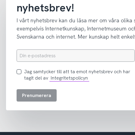
nyhetsbrev!
I vårt nyhetsbrev kan du läsa mer om våra olika
exempelvis Internetkunskap, Internetmuseum oc
Svenskarna och internet. Mer kunskap helt enkelt
Din
e-
postadress
Jag
Jag samtycker till att ta emot nyhetsbrev och har
samtycker
tagit del av
Integritetspolicyn
till
att
Prenumerera
ta
emot
nyhetsbrev
och
har
tagit