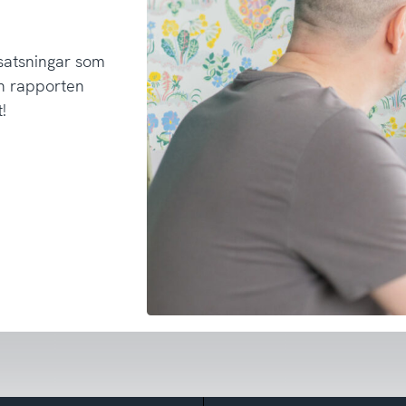
 satsningar som
h rapporten
!