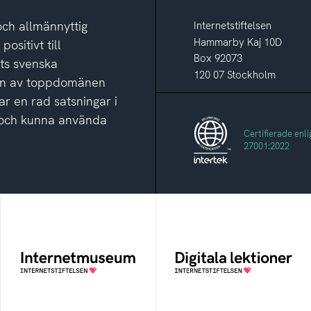
och allmännyttig
Internetstiftelsen
Hammarby Kaj 10D
ositivt till
Box 92073
ets svenska
120 07 Stockholm
ion av toppdomänen
ar en rad satsningar i
ga och kunna använda
Certifierade enli
27001:2022
Internetmuseum
Digitala lektioner
Ett digitalt museum som
Öppen digital lärresurs
byggts, och kureras av
med färdiga lektioner för
Internetstiftelsen
alla stadier i grundskolan